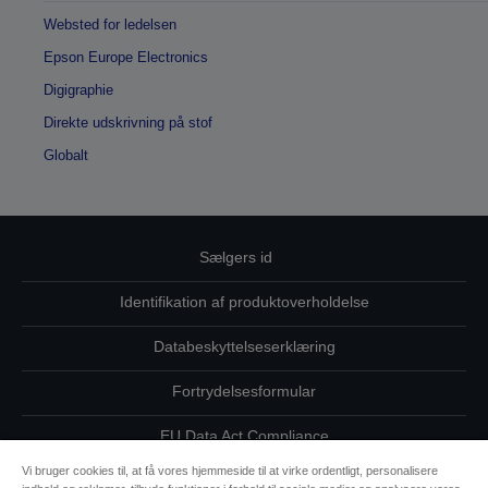
Websted for ledelsen
Epson Europe Electronics
Digigraphie
Direkte udskrivning på stof
Globalt
Sælgers id
Identifikation af produktoverholdelse
Databeskyttelseserklæring
Fortrydelsesformular
EU Data Act Compliance
Vi bruger cookies til, at få vores hjemmeside til at virke ordentligt, personalisere
Kontakt os vedrørende dine data