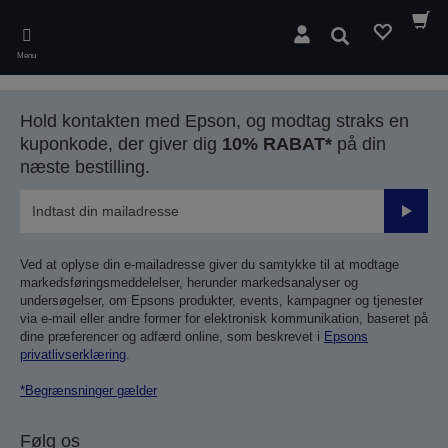
Skip
to
Søg
main
Menu
content
Hold kontakten med Epson, og modtag straks en
kuponkode, der giver dig
10% RABAT*
på din
næste bestilling.
Send
Ved at oplyse din e-mailadresse giver du samtykke til at modtage
markedsføringsmeddelelser, herunder markedsanalyser og
undersøgelser, om Epsons produkter, events, kampagner og tjenester
via e-mail eller andre former for elektronisk kommunikation, baseret på
dine præferencer og adfærd online, som beskrevet i
Epsons
privatlivserklæring
.
*Begrænsninger gælder
Følg os