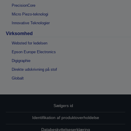
PrecisionCore
Micro Piezo-teknologi
Innovative Teknologier
Virksomhed
Websted for ledelsen
Epson Europe Electronics
Digigraphie
Direkte udskrivning på stof
Globalt
Sælgers id
Identifikation af produktoverholdelse
Databeskyttelseserklæring