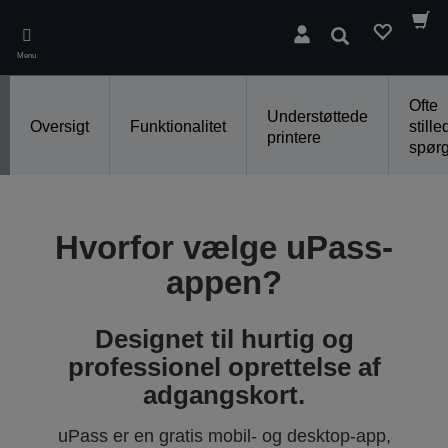
Skip
to
Søg
main
Menu
content
Ofte
Understøttede
Oversigt
Funktionalitet
stille
printere
spør
Hvorfor vælge uPass-
appen?
Designet til hurtig og
professionel oprettelse af
adgangskort.
uPass er en gratis mobil- og desktop-app,