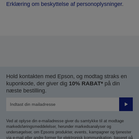
Erklæring om beskyttelse af personoplysninger
.
Thank you for submitting your submission.
We will get in touch with you within the next few
business days.
Hold kontakten med Epson, og modtag straks en
kuponkode, der giver dig
10% RABAT*
på din
næste bestilling.
Send
Ved at oplyse din e-mailadresse giver du samtykke til at modtage
markedsføringsmeddelelser, herunder markedsanalyser og
undersøgelser, om Epsons produkter, events, kampagner og tjenester
via e-mail eller andre former for elektronisk kommunikation, baseret på