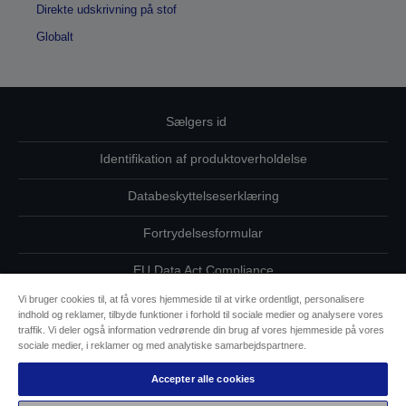
Direkte udskrivning på stof
Globalt
Sælgers id
Identifikation af produktoverholdelse
Databeskyttelseserklæring
Fortrydelsesformular
EU Data Act Compliance
Vi bruger cookies til, at få vores hjemmeside til at virke ordentligt, personalisere
Kontakt os vedrørende dine data
indhold og reklamer, tilbyde funktioner i forhold til sociale medier og analysere vores
traffik. Vi deler også information vedrørende din brug af vores hjemmeside på vores
Oplysninger om cookies
sociale medier, i reklamer og med analytiske samarbejdspartnere.
Accepter alle cookies
Epsons forpligtelse til tilgængelighed