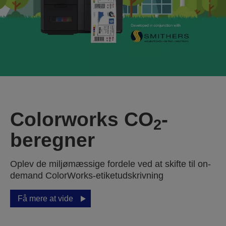
Colorworks CO
-
2
beregner
Oplev de miljømæssige fordele ved at skifte til on-
demand ColorWorks-etiketudskrivning
Få mere at vide