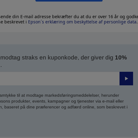
sende din E-mail adresse bekræfter du at du er over 16 år og god
ne beskrevet i
Epson´s erklæring om beskyttelse af personlige data
.
modtag straks en kuponkode, der giver dig
10%
.
Send
samtykke til at modtage markedsføringsmeddelelser, herunder
ns produkter, events, kampagner og tjenester via e-mail eller
n, baseret på dine præferencer og adfærd online, som beskrevet i