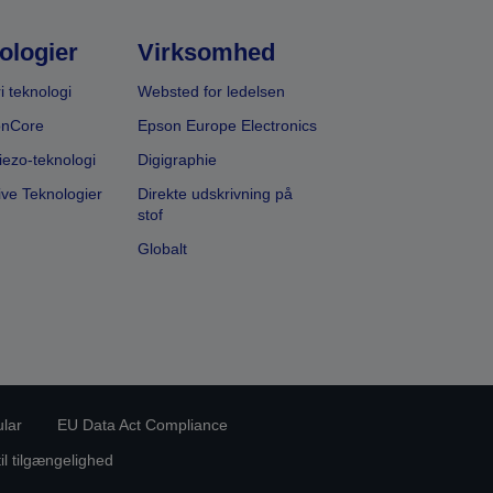
ologier
Virksomhed
i teknologi
Websted for ledelsen
onCore
Epson Europe Electronics
iezo-teknologi
Digigraphie
ive Teknologier
Direkte udskrivning på
stof
Globalt
ular
EU Data Act Compliance
til tilgængelighed