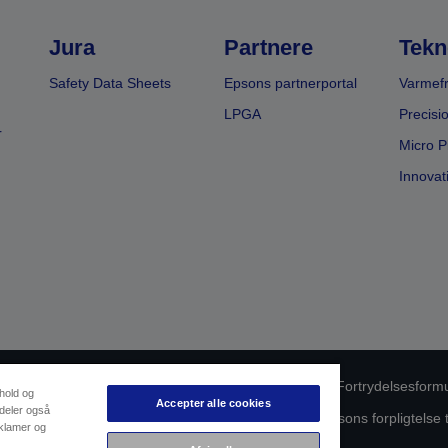
Jura
Partnere
Tekn
Safety Data Sheets
Epsons partnerportal
Varmefr
LPGA
Precisi
r
Micro P
Innovat
oduktoverholdelse
Databeskyttelseserklæring
Fortrydelsesform
dhold og
Accepter alle cookies
 deler også
ørende dine data
Oplysninger om cookies
Epsons forpligtelse 
eklamer og