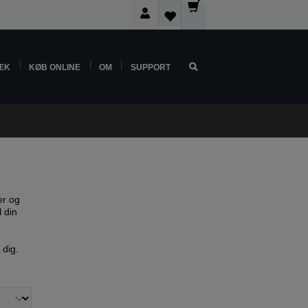
ÆK
KØB ONLINE
OM
SUPPORT
er og
l din
 dig.