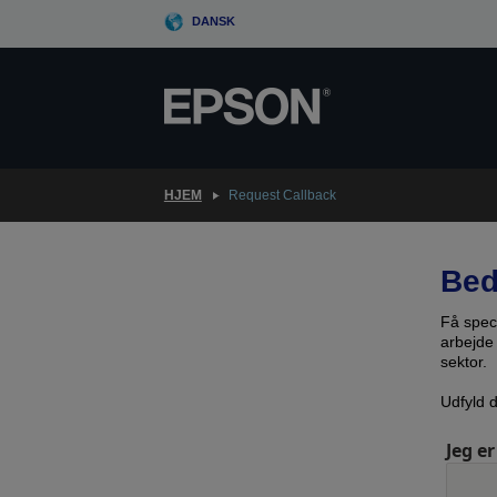
Skip
DANSK
to
main
content
HJEM
Request Callback
Bed
Få spec
arbejde 
sektor.
Udfyld 
Jeg er