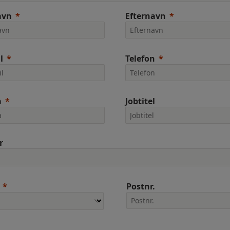
avn
Efternavn
l
Telefon
a
Jobtitel
r
Postnr.