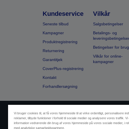
Kundeservice
Vilkår
Seneste tilbud
Salgsbetingelser
Kampagner
Betalings- og
leveringsbetingelse
Produktregistrering
Betingelser for brug
Returnering
Vilkår for online-
Garantitjek
kampagner
CoverPlus-registrering
Kontakt
Forhandlersøgning
Sælgers id
Identifikation af pr
Vi bruger cookies til, at få vores hjemmeside til at virke ordentligt, personalisere in
reklamer, tilbyde funktioner i forhold til sociale medier og analysere vores traffik. Vi
Kontakt os vedr
information vedrørende din brug af vores hjemmeside på vores sociale medier, i r
med analytiske samarbejdspartnere.