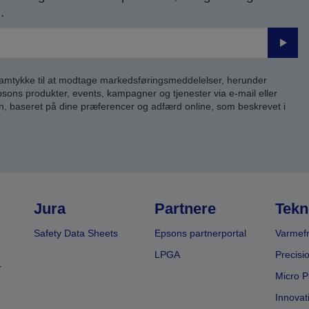
.
Send
samtykke til at modtage markedsføringsmeddelelser, herunder
ns produkter, events, kampagner og tjenester via e-mail eller
n, baseret på dine præferencer og adfærd online, som beskrevet i
Jura
Partnere
Tekn
Safety Data Sheets
Epsons partnerportal
Varmefr
LPGA
Precisi
r
Micro P
Innovat