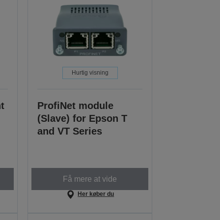
Hurtig visning
t
ProfiNet module
(Slave) for Epson T
and VT Series
Få mere at vide
Her køber du