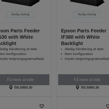
Hurtig visning
Hurtig visning
son Parts Feeder
Epson Parts Feeder
530 with White
IF380 with White
cklight
Backlight
lsidig håndtering af dele
Alsidig håndtering af dele
em konfiguration
Nem konfiguration
ntuitiv betjeningsgrænseflade
Intuitiv betjeningsgrænsefla
Få mere at vide
Få mere at vide
Her køber du
Her køber du