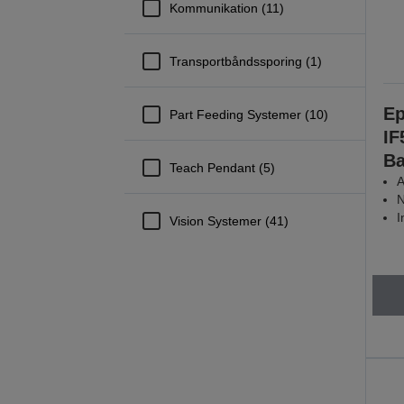
Kommunikation (11)
Transportbåndssporing (1)
Ep
Part Feeding Systemer (10)
IF
Ba
Teach Pendant (5)
A
N
I
Vision Systemer (41)