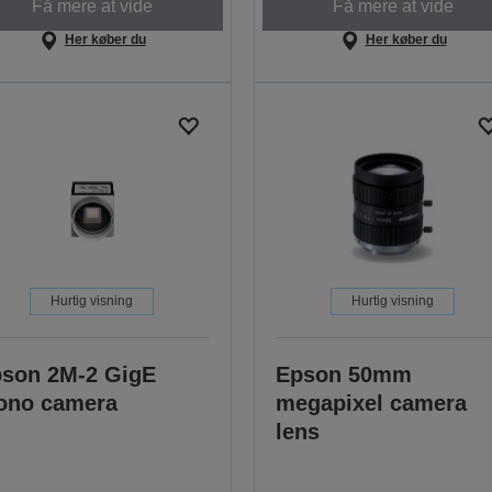
Få mere at vide
Få mere at vide
Her køber du
Her køber du
Hurtig visning
Hurtig visning
son 2M-2 GigE
Epson 50mm
ono camera
megapixel camera
lens