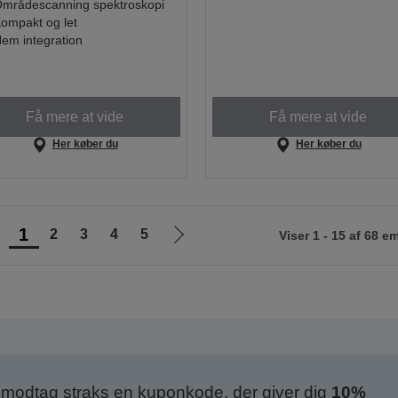
mrådescanning spektroskopi
ompakt og let
em integration
Få mere at vide
Få mere at vide
Her køber du
Her køber du
1
2
3
4
5
Viser 1 - 15 af 68 e
Gå
Gå
il
til
orrige
næste
ide
side
modtag straks en kuponkode, der giver dig
10%