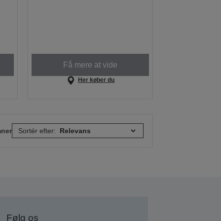
Få mere at vide
Her køber du
mner
Sortér efter:
Følg os