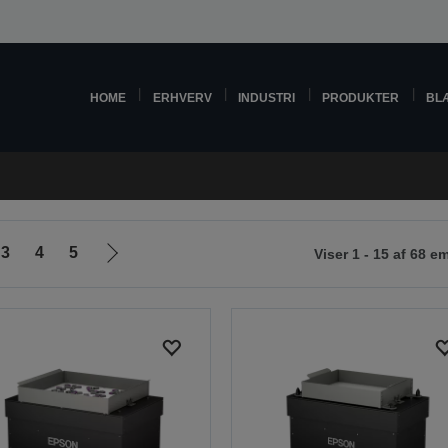
HOME
ERHVERV
INDUSTRI
PRODUKTER
BL
3
4
5
Viser 1 - 15 af 68 e
Gå
til
næste
side