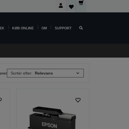
ÆK
KØB ONLINE
OM
SUPPORT
mner
Sortér efter: