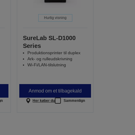
Hurtig visning
SureLab SL-D1000
Series
Produktionsprinter til duplex
Ark- og rulleudskrivning
Wi-Fi/LAN-tilslutning
Anmod om et tilbagekald
gn
Her køber du
Sammenlign