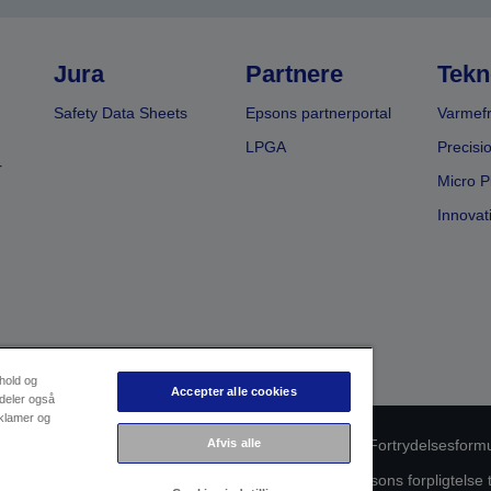
Jura
Partnere
Tekn
Safety Data Sheets
Epsons partnerportal
Varmefr
LPGA
Precisi
r
Micro P
Innovat
dhold og
Accepter alle cookies
 deler også
eklamer og
Afvis alle
oduktoverholdelse
Databeskyttelseserklæring
Fortrydelsesform
ørende dine data
Oplysninger om cookies
Epsons forpligtelse 