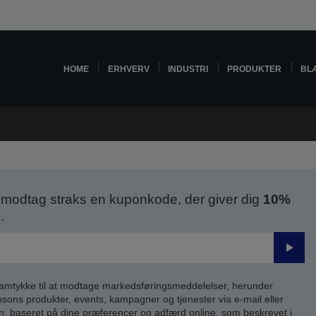
HOME
ERHVERV
INDUSTRI
PRODUKTER
BL
modtag straks en kuponkode, der giver dig
10%
.
Send
samtykke til at modtage markedsføringsmeddelelser, herunder
ns produkter, events, kampagner og tjenester via e-mail eller
n, baseret på dine præferencer og adfærd online, som beskrevet i