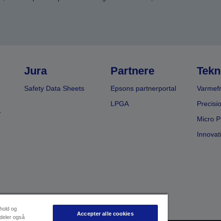
Jura
Partnere
Tekn
Safety Data Sheets
Epsons partnerportal
Varmefr
LPGA
Precisi
r
Micro P
Innovat
dhold og
Accepter alle cookies
 deler også