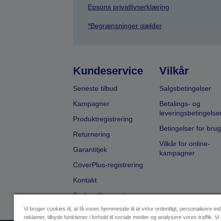
Epsons privatlivserklæring
.
*Begrænsninger gælder
Kundeservice
Vilkår
Seneste tilbud
Salgsbetingelser
Kampagner
Betalings- og
leveringsbetingelse
Produktregistrering
Betingelser for brug
Returnering
Vilkår for online-
Garantitjek
kampagner
CoverPlus-registrering
Kontakt
Forhandlersøgning
Vi bruger cookies til, at få vores hjemmeside til at virke ordentligt, personalisere in
reklamer, tilbyde funktioner i forhold til sociale medier og analysere vores traffik. Vi