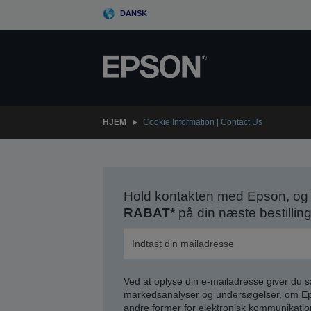
Skip
DANSK
to
main
content
HJEM
Cookie Information | Contact Us
Hold kontakten med Epson, og 
RABAT*
på din næste bestilling
Ved at oplyse din e-mailadresse giver du 
markedsanalyser og undersøgelser, om Epso
andre former for elektronisk kommunikatio