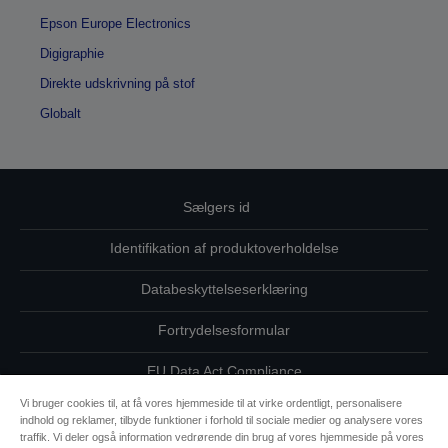
Epson Europe Electronics
Digigraphie
Direkte udskrivning på stof
Globalt
Sælgers id
Identifikation af produktoverholdelse
Databeskyttelseserklæring
Fortrydelsesformular
EU Data Act Compliance
Vi bruger cookies til, at få vores hjemmeside til at virke ordentligt, personalisere
Kontakt os vedrørende dine data
indhold og reklamer, tilbyde funktioner i forhold til sociale medier og analysere vores
traffik. Vi deler også information vedrørende din brug af vores hjemmeside på vores