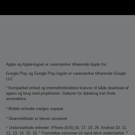
Apple og Apple-logoet er varemærker tilhørende Apple Inc.
Google Play og Google Play-logoet er varemærker tilhørende Google
LLC.
¹ Kompatibel enhed og internetforbindelse kræves til både download af
appen og brug med projektoren. Gebyrer for databrug kan finde
anvendelse.
² Mobile enheder sælges separat
³ Skærmbilleder er blevet simuleret
⁴ Understøttede enheder: iPhone (iOS):16, 17, 18, 26. Android:10, 11,
12, 13, 14, 15, 16. * Fremtidige versioner vil også blive understøttet. *