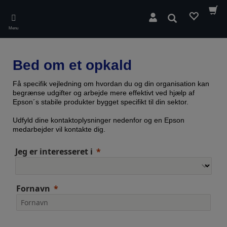
Skip
to
Søg
main
Menu
content
Bed om et opkald
Få specifik vejledning om hvordan du og din organisation kan
begrænse udgifter og arbejde mere effektivt ved hjælp af
Epson´s stabile produkter bygget specifikt til din sektor.
Udfyld dine kontaktoplysninger nedenfor og en Epson
medarbejder vil kontakte dig.
Jeg er interesseret i
Fornavn