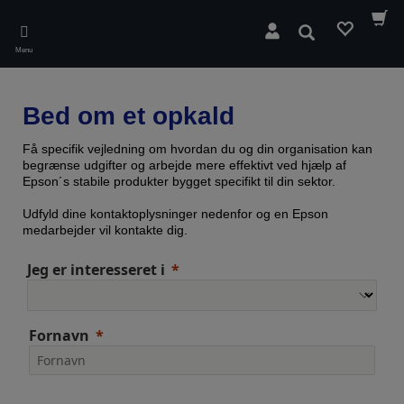
Skip
to
Søg
main
Menu
content
Bed om et opkald
Få specifik vejledning om hvordan du og din organisation kan
begrænse udgifter og arbejde mere effektivt ved hjælp af
Epson´s stabile produkter bygget specifikt til din sektor.
Udfyld dine kontaktoplysninger nedenfor og en Epson
medarbejder vil kontakte dig.
Jeg er interesseret i
Fornavn