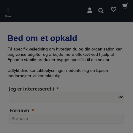
Skip
to
Søg
main
Menu
content
Bed om et opkald
Få specifik vejledning om hvordan du og din organisation kan
begrænse udgifter og arbejde mere effektivt ved hjælp af
Epson´s stabile produkter bygget specifikt til din sektor.
Udfyld dine kontaktoplysninger nedenfor og en Epson
medarbejder vil kontakte dig.
Jeg er interesseret i
Fornavn