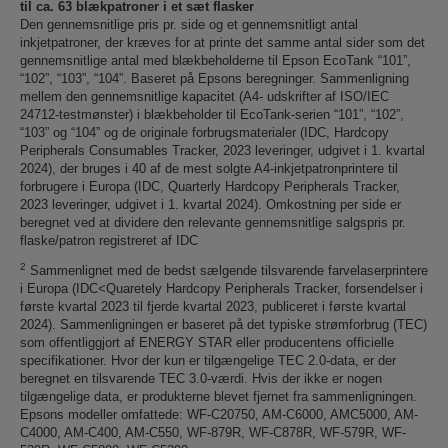
til ca. 63 blækpatroner i et sæt flasker
Den gennemsnitlige pris pr. side og et gennemsnitligt antal
inkjetpatroner, der kræves for at printe det samme antal sider som det
gennemsnitlige antal med blækbeholderne til Epson EcoTank “101”,
“102”, “103”, “104”. Baseret på Epsons beregninger. Sammenligning
mellem den gennemsnitlige kapacitet (A4- udskrifter af ISO/IEC
24712-testmønster) i blækbeholder til EcoTank-serien “101”, “102”,
“103” og “104” og de originale forbrugsmaterialer (IDC, Hardcopy
Peripherals Consumables Tracker, 2023 leveringer, udgivet i 1. kvartal
2024), der bruges i 40 af de mest solgte A4-inkjetpatronprintere til
forbrugere i Europa (IDC, Quarterly Hardcopy Peripherals Tracker,
2023 leveringer, udgivet i 1. kvartal 2024). Omkostning per side er
beregnet ved at dividere den relevante gennemsnitlige salgspris pr.
flaske/patron registreret af IDC
2
Sammenlignet med de bedst sælgende tilsvarende farvelaserprintere
i Europa (IDC<Quaretely Hardcopy Peripherals Tracker, forsendelser i
første kvartal 2023 til fjerde kvartal 2023, publiceret i første kvartal
2024). Sammenligningen er baseret på det typiske strømforbrug (TEC)
som offentliggjort af ENERGY STAR eller producentens officielle
specifikationer. Hvor der kun er tilgængelige TEC 2.0-data, er der
beregnet en tilsvarende TEC 3.0-værdi. Hvis der ikke er nogen
tilgængelige data, er produkterne blevet fjernet fra sammenligningen.
Epsons modeller omfattede: WF-C20750, AM-C6000, AMC5000, AM-
C4000, AM-C400, AM-C550, WF-879R, WF-C878R, WF-579R, WF-