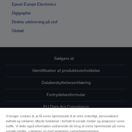
Epson Europe Electronics
Digigraphie
Direkte udskrivning på stof
Globalt
Sælgers id
Identifikation af produktoverholdelse
Databeskyttelseserklæring
Fortrydelsesformular
EU Data Act Compliance
Vi bruger cookies til, at få vores hjemmeside til at virke ordentligt, personalisere
Kontakt os vedrørende dine data
indhold og reklamer, tilbyde funktioner i forhold til sociale medier og analysere vores
traffik. Vi deler også information vedrørende din brug af vores hjemmeside på vores
Oplysninger om cookies
sociale medier, i reklamer og med analytiske samarbejdspartnere.