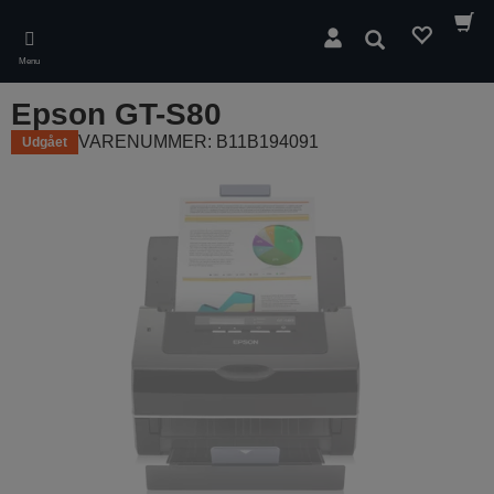
Skip
to
Søg
main
Menu
content
Epson GT-S80
VARENUMMER: B11B194091
Udgået