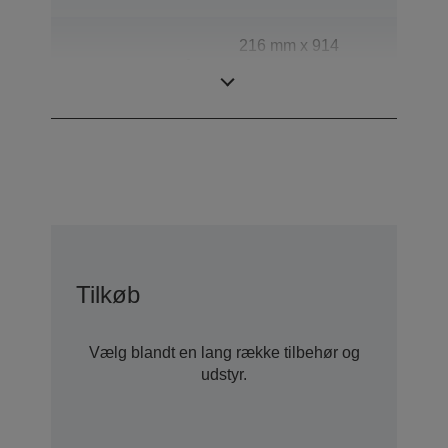
216 mm x 914
Scanningsområde
mm (vandret x
lodret)
Tilkøb
Vælg blandt en lang række tilbehør og
udstyr.