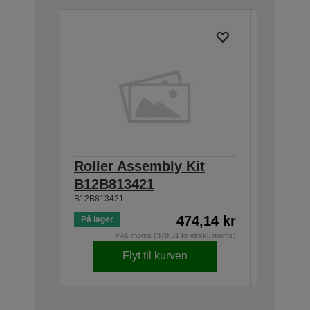
Roller Assembly Kit
Carrie
B12B81343
B12B813421
B12B813421
474,14 kr
På lager
Ikke på l
inkl. moms (379,31 kr ekskl. moms)
Flyt til kurven