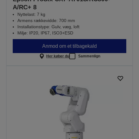
A/RC+ 8
Nyttelast: 7 kg
Armens rækkevidde: 700 mm
Installationstype: Gulv, væg, loft
Miljø: IP20, IP67, ISO3+ESD
Anmod om et tilbagekald
Her køber du
Sammenlign