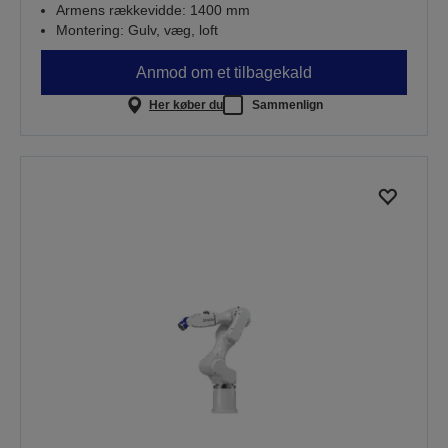
Armens rækkevidde: 1400 mm
Montering: Gulv, væg, loft
Anmod om et tilbagekald
Her køber du
Sammenlign