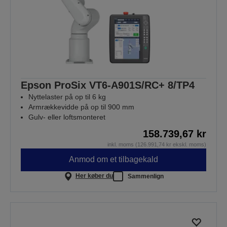
Epson ProSix VT6-A901S/RC+ 8/TP4
Nyttelaster på op til 6 kg
Armrækkevidde på op til 900 mm
Gulv- eller loftsmonteret
158.739,67 kr
inkl. moms (126.991,74 kr ekskl. moms)
Anmod om et tilbagekald
Her køber du
Sammenlign