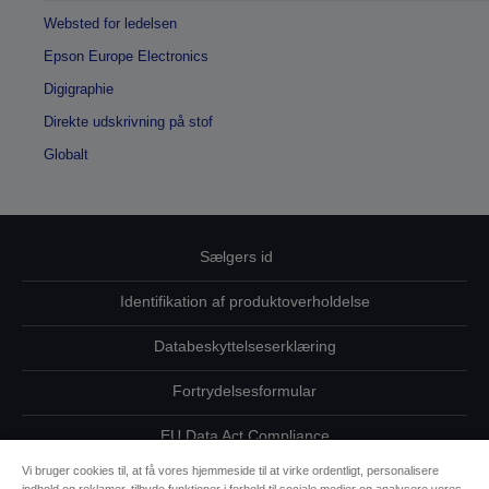
Websted for ledelsen
Epson Europe Electronics
Digigraphie
Direkte udskrivning på stof
Globalt
Sælgers id
Identifikation af produktoverholdelse
Databeskyttelseserklæring
Fortrydelsesformular
EU Data Act Compliance
Vi bruger cookies til, at få vores hjemmeside til at virke ordentligt, personalisere
Kontakt os vedrørende dine data