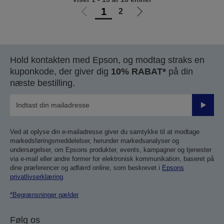
1
2
Gå
Gå
til
til
forrige
næste
side
side
Hold kontakten med Epson, og modtag straks en
kuponkode, der giver dig
10% RABAT*
på din
næste bestilling.
Send
Ved at oplyse din e-mailadresse giver du samtykke til at modtage
markedsføringsmeddelelser, herunder markedsanalyser og
undersøgelser, om Epsons produkter, events, kampagner og tjenester
via e-mail eller andre former for elektronisk kommunikation, baseret på
dine præferencer og adfærd online, som beskrevet i
Epsons
privatlivserklæring
.
*Begrænsninger gælder
Følg os