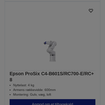
Epson ProSix C4-B601S/RC700-E/RC+
8
Nyttelast: 4 kg
Armens rækkevidde: 600mm
Montering: Gulv, væg, loft
Anmod om et tilbagekald