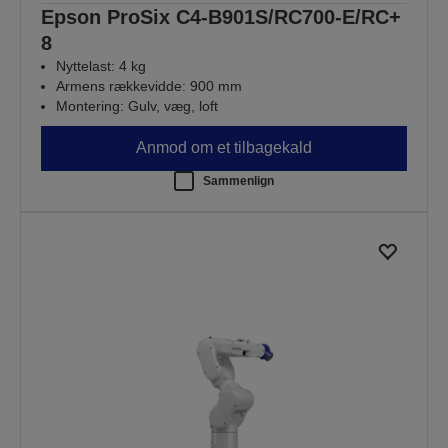
Epson ProSix C4-B901S/RC700-E/RC+
8
Nyttelast: 4 kg
Armens rækkevidde: 900 mm
Montering: Gulv, væg, loft
Anmod om et tilbagekald
Sammenlign