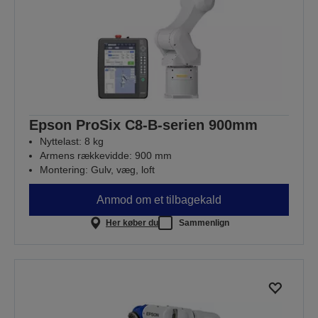
Epson ProSix C8-B-serien 900mm
Nyttelast: 8 kg
Armens rækkevidde: 900 mm
Montering: Gulv, væg, loft
Anmod om et tilbagekald
Her køber du
Sammenlign