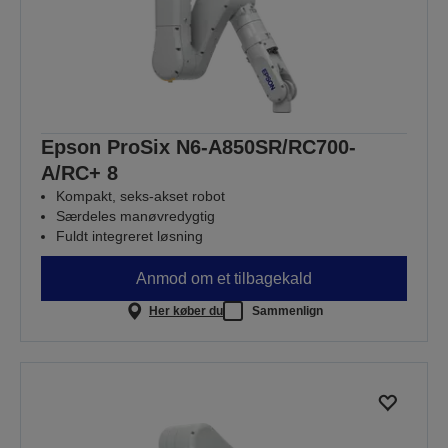
Epson ProSix N6-A850SR/RC700-
A/RC+ 8
Kompakt, seks-akset robot
Særdeles manøvredygtig
Fuldt integreret løsning
Anmod om et tilbagekald
Her køber du
Sammenlign