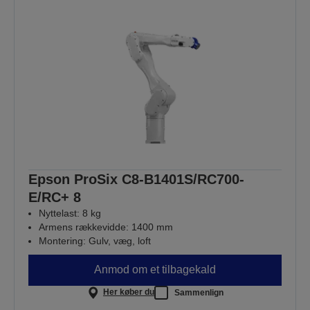
Epson ProSix C8-B1401S/RC700-
E/RC+ 8
Nyttelast: 8 kg
Armens rækkevidde: 1400 mm
Montering: Gulv, væg, loft
Anmod om et tilbagekald
Her køber du
Sammenlign