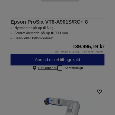
Epson ProSix VT6-A901S/RC+ 8
Nyttelaster på op til 6 kg
Armrækkevidde på op til 900 mm
Gulv- eller loftsmonteret
139.995,19 kr
inkl. moms (111.996,15 kr ekskl. moms)
Anmod om et tilbagekald
Her køber du
Sammenlign