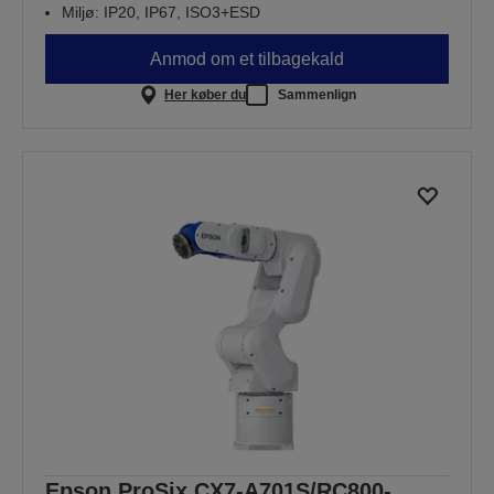
Miljø: IP20, IP67, ISO3+ESD
Anmod om et tilbagekald
Her køber du
Sammenlign
Epson ProSix CX7-A701S/RC800-