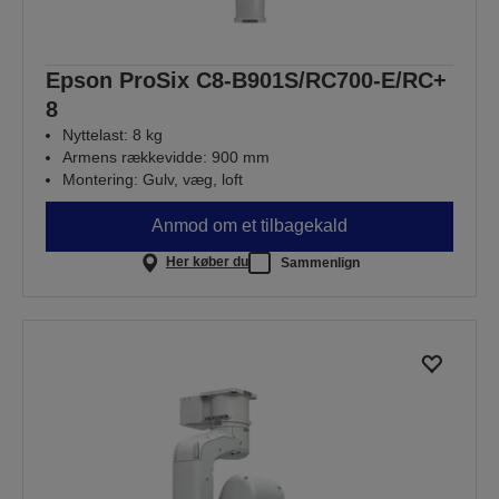
Epson ProSix C8-B901S/RC700-E/RC+
8
Nyttelast: 8 kg
Armens rækkevidde: 900 mm
Montering: Gulv, væg, loft
Anmod om et tilbagekald
Her køber du
Sammenlign