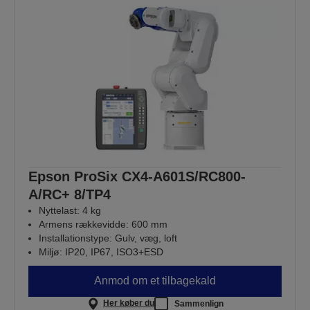
Epson ProSix CX4-A601S/RC800-
A/RC+ 8/TP4
Nyttelast: 4 kg
Armens rækkevidde: 600 mm
Installationstype: Gulv, væg, loft
Miljø: IP20, IP67, ISO3+ESD
Anmod om et tilbagekald
Her køber du
Sammenlign