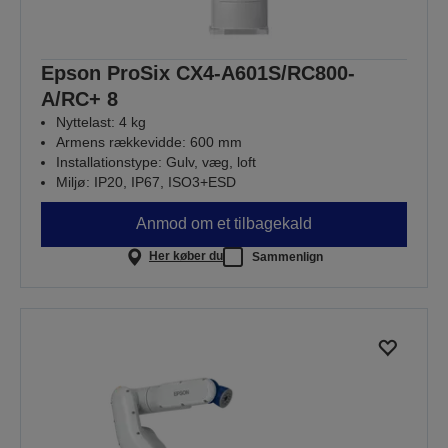
Epson ProSix CX4-A601S/RC800-
A/RC+ 8
Nyttelast: 4 kg
Armens rækkevidde: 600 mm
Installationstype: Gulv, væg, loft
Miljø: IP20, IP67, ISO3+ESD
Anmod om et tilbagekald
Her køber du
Sammenlign