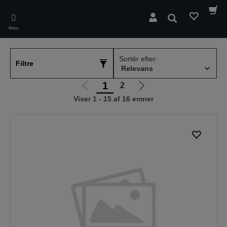
Skip
to
Søg
main
Menu
content
Sortér efter:
Filtre
1
2
Gå
Gå
Viser 1 - 15 af 16 emner
til
til
forrige
næste
side
side