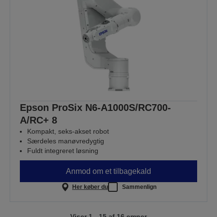
Epson ProSix N6-A1000S/RC700-
A/RC+ 8
Kompakt, seks-akset robot
Særdeles manøvredygtig
Fuldt integreret løsning
Anmod om et tilbagekald
Her køber du
Sammenlign
Viser 1 - 15 af 16 emner