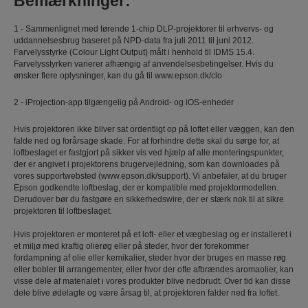
Bemærkninger:
1 - Sammenlignet med førende 1-chip DLP-projektorer til erhvervs- og
uddannelsesbrug baseret på NPD-data fra juli 2011 til juni 2012.
Farvelysstyrke (Colour Light Output) målt i henhold til IDMS 15.4.
Farvelysstyrken varierer afhængig af anvendelsesbetingelser. Hvis du
ønsker flere oplysninger, kan du gå til www.epson.dk/clo
2 - iProjection-app tilgængelig på Android- og iOS-enheder
Hvis projektoren ikke bliver sat ordentligt op på loftet eller væggen, kan den
falde ned og forårsage skade. For at forhindre dette skal du sørge for, at
loftbeslaget er fastgjort på sikker vis ved hjælp af alle monteringspunkter,
der er angivet i projektorens brugervejledning, som kan downloades på
vores supportwebsted (www.epson.dk/support). Vi anbefaler, at du bruger
Epson godkendte loftbeslag, der er kompatible med projektormodellen.
Derudover bør du fastgøre en sikkerhedswire, der er stærk nok til at sikre
projektoren til loftbeslaget.
Hvis projektoren er monteret på et loft- eller et vægbeslag og er installeret i
et miljø med kraftig olierøg eller på steder, hvor der forekommer
fordampning af olie eller kemikalier, steder hvor der bruges en masse røg
eller bobler til arrangementer, eller hvor der ofte afbrændes aromaolier, kan
visse dele af materialet i vores produkter blive nedbrudt. Over tid kan disse
dele blive ødelagte og være årsag til, at projektoren falder ned fra loftet.