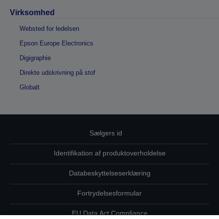
Virksomhed
Websted for ledelsen
Epson Europe Electronics
Digigraphie
Direkte udskrivning på stof
Globalt
Sælgers id
Identifikation af produktoverholdelse
Databeskyttelseserklæring
Fortrydelsesformular
EU Data Act Compliance