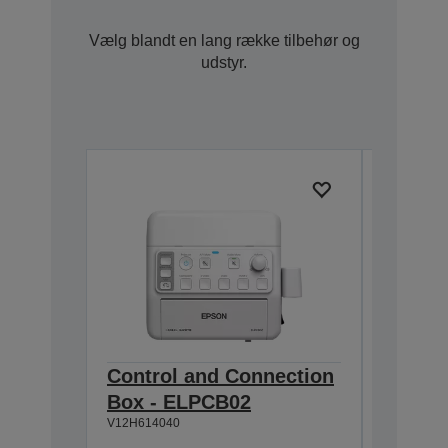
Vælg blandt en lang række tilbehør og
udstyr.
Control and Connection
Wirele
Box - ELPCB02
ELPAP
V12H614040
V12H731P