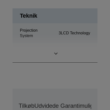
Teknik
Projection
3LCD Technology
System
0,59 inch with
LCD Panel
MLA (D8)
Tilkøb
Udvidede Garantimuligheder