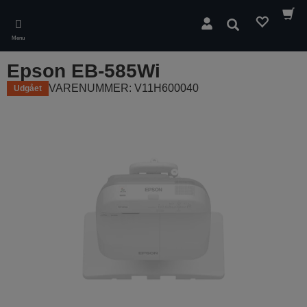
Skip
to
Søg
main
Menu
content
Epson EB-585Wi
VARENUMMER: V11H600040
Udgået