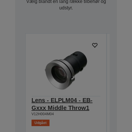
Vælg blandt en lang række tilbehør og
udstyr.
Lens - ELPLM04 - EB-
Lens -
Gxxx Middle Throw1
Gxxx 
V12H004M04
V12H004M
Udgået
Udgået