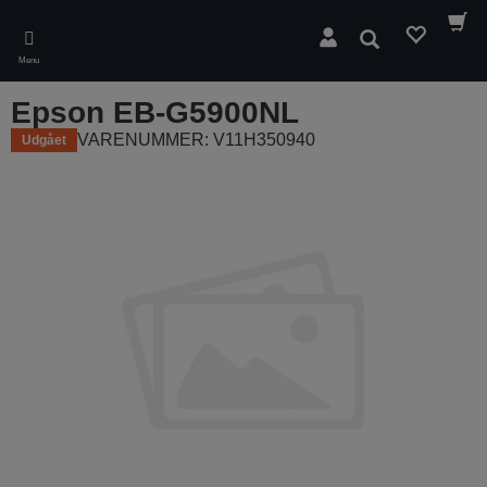
Skip
to
Søg
main
Menu
content
Epson EB-G5900NL
VARENUMMER: V11H350940
Udgået