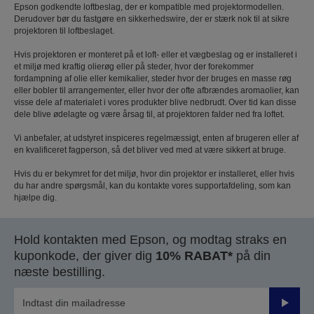
Epson godkendte loftbeslag, der er kompatible med projektormodellen.
Derudover bør du fastgøre en sikkerhedswire, der er stærk nok til at sikre
projektoren til loftbeslaget.
Hvis projektoren er monteret på et loft- eller et vægbeslag og er installeret i
et miljø med kraftig olierøg eller på steder, hvor der forekommer
fordampning af olie eller kemikalier, steder hvor der bruges en masse røg
eller bobler til arrangementer, eller hvor der ofte afbrændes aromaolier, kan
visse dele af materialet i vores produkter blive nedbrudt. Over tid kan disse
dele blive ødelagte og være årsag til, at projektoren falder ned fra loftet.
Vi anbefaler, at udstyret inspiceres regelmæssigt, enten af ​brugeren eller af
en kvalificeret fagperson, så det bliver ved med at være sikkert at bruge.
Hvis du er bekymret for det miljø, hvor din projektor er installeret, eller hvis
du har andre spørgsmål, kan du kontakte vores supportafdeling, som kan
hjælpe dig.
Hold kontakten med Epson, og modtag straks en
kuponkode, der giver dig
10% RABAT*
på din
næste bestilling.
Send