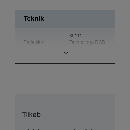
Teknik
3LCD
Projection
Technology, RGB
System
liquid crystal
shutter
Tilkøb