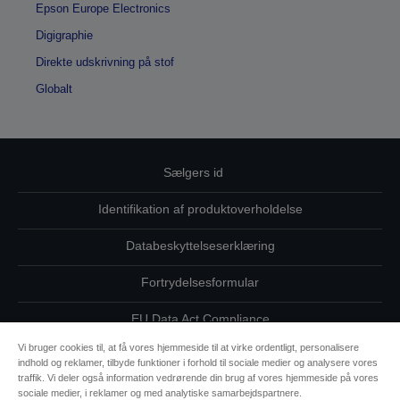
Epson Europe Electronics
Digigraphie
Direkte udskrivning på stof
Globalt
Sælgers id
Identifikation af produktoverholdelse
Databeskyttelseserklæring
Fortrydelsesformular
EU Data Act Compliance
Vi bruger cookies til, at få vores hjemmeside til at virke ordentligt, personalisere
Kontakt os vedrørende dine data
indhold og reklamer, tilbyde funktioner i forhold til sociale medier og analysere vores
traffik. Vi deler også information vedrørende din brug af vores hjemmeside på vores
Oplysninger om cookies
sociale medier, i reklamer og med analytiske samarbejdspartnere.