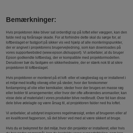
Bemærkninger:
Hvis projektoren ikke bliver sat ordentligt op på loftet eller væggen, kan den
falde ned og forårsage skade. For at forhindre dette skal du sørge for, at
loftbeslaget er fastgjort på sikker vis ved hjælp af alle monteringspunkter,
der er angivet i projektorens brugervejledning, som kan downloades på
vores supportwebsted (www.epson.dk/support). Vi anbefaler, at du bruger
Epson godkendte loftbeslag, der er kompatible med projektormodellen.
Derudover bør du fastgøre en sikkerhedswire, der er stærk nok til at sikre
projektoren til loftbeslaget.
Hvis projektoren er monteret på et loft- eller et vægbeslag og er installeret i
et miljø med kraftig olierøg eller på steder, hvor der forekommer
fordampning af olie eller kemikalier, steder hvor der bruges en masse røg
eller bobler til arrangementer, eller hvor der ofte afbrændes aromaolier, kan
visse dele af materialet i vores produkter blive nedbrudt. Over tid kan disse
dele blive ødelagte og være årsag til, at projektoren falder ned fra loftet.
Vi anbefaler, at udstyret inspiceres regelmæssigt, enten af ​brugeren eller af
en kvalificeret fagperson, så det bliver ved med at være sikkert at bruge.
Hvis du er bekymret for det miljø, hvor din projektor er installeret, eller hvis