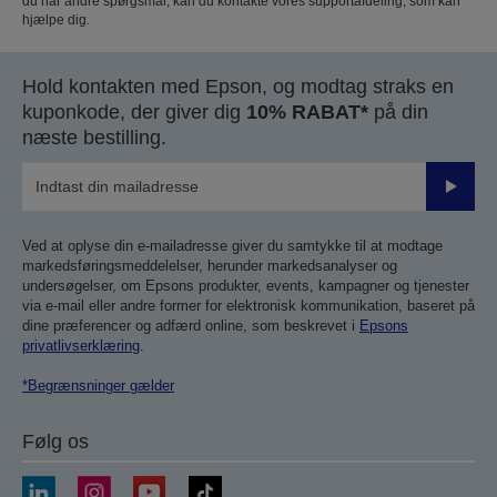
du har andre spørgsmål, kan du kontakte vores supportafdeling, som kan
hjælpe dig.
Hold kontakten med Epson, og modtag straks en
kuponkode, der giver dig
10% RABAT*
på din
næste bestilling.
Send
Ved at oplyse din e-mailadresse giver du samtykke til at modtage
markedsføringsmeddelelser, herunder markedsanalyser og
undersøgelser, om Epsons produkter, events, kampagner og tjenester
via e-mail eller andre former for elektronisk kommunikation, baseret på
dine præferencer og adfærd online, som beskrevet i
Epsons
privatlivserklæring
.
*Begrænsninger gælder
Følg os