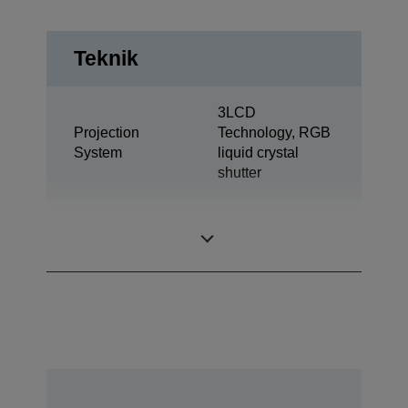
Teknik
3LCD
Projection
Technology, RGB
System
liquid crystal
shutter
0,63 inch with
LCD Panel
MLA (D7)