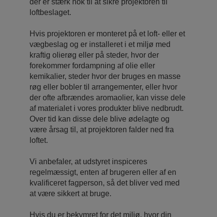
der er stærk nok til at sikre projektoren til
loftbeslaget.
Hvis projektoren er monteret på et loft- eller et
vægbeslag og er installeret i et miljø med
kraftig olierøg eller på steder, hvor der
forekommer fordampning af olie eller
kemikalier, steder hvor der bruges en masse
røg eller bobler til arrangementer, eller hvor
der ofte afbrændes aromaolier, kan visse dele
af materialet i vores produkter blive nedbrudt.
Over tid kan disse dele blive ødelagte og
være årsag til, at projektoren falder ned fra
loftet.
Vi anbefaler, at udstyret inspiceres
regelmæssigt, enten af ​brugeren eller af en
kvalificeret fagperson, så det bliver ved med
at være sikkert at bruge.
Hvis du er bekymret for det miljø, hvor din