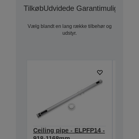
Tilkøb
Udvidede Garantimuligheder
Vælg blandt en lang række tilbehør og
udstyr.
Ceiling pipe - ELPFP14 -
Ceilin
918-1168mm
668-9