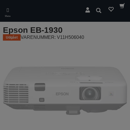
Skip
to
Søg
main
Menu
content
Epson EB-1930
VARENUMMER: V11H506040
Udgået