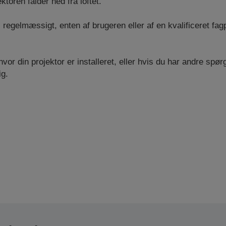
ktoren falder ned fra loftet.
s regelmæssigt, enten af ​brugeren eller af en kvalificeret fa
hvor din projektor er installeret, eller hvis du har andre sp
ig.