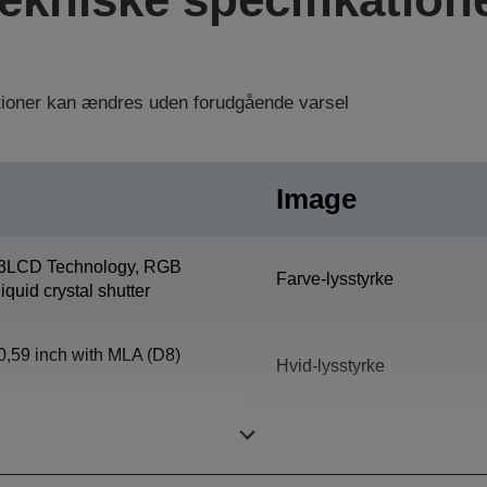
ationer kan ændres uden forudgående varsel
Image
3LCD Technology, RGB
Farve-lysstyrke
liquid crystal shutter
0,59 inch with MLA (D8)
Hvid-lysstyrke
Opløsning