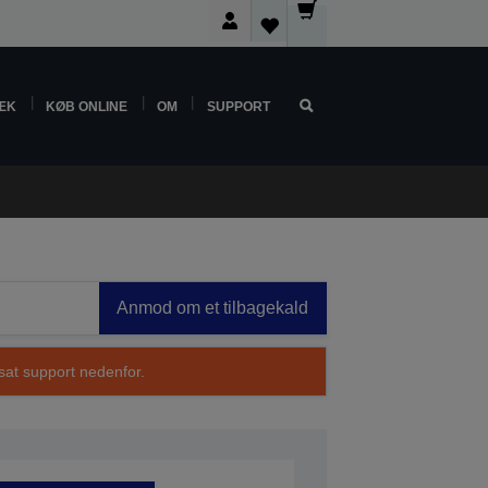
ÆK
KØB ONLINE
OM
SUPPORT
Anmod om et tilbagekald
sat support nedenfor.