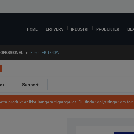
HOME
ERHVERV
INDUSTRI
PRODUKTER
BL
OFESSIONEL
Epson EB-1840W
ør
Support
ette produkt er ikke længere tilgængeligt. Du finder oplysninger om fort
VARENUMMER: V11H406040