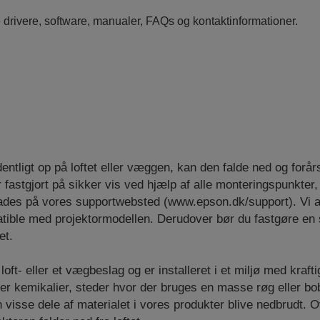
e drivere, software, manualer, FAQs og kontaktinformationer.
dentligt op på loftet eller væggen, kan den falde ned og forår
r fastgjort på sikker vis ved hjælp af alle monteringspunkter,
ades på vores supportwebsted (www.epson.dk/support). Vi an
atible med projektormodellen. Derudover bør du fastgøre en 
et.
oft- eller et vægbeslag og er installeret i et miljø med krafti
er kemikalier, steder hvor der bruges en masse røg eller bobl
visse dele af materialet i vores produkter blive nedbrudt. Ov