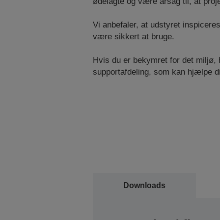
ødelagte og være årsag til, at proje
Vi anbefaler, at udstyret inspicere
være sikkert at bruge.
Hvis du er bekymret for det miljø, 
supportafdeling, som kan hjælpe d
Downloads