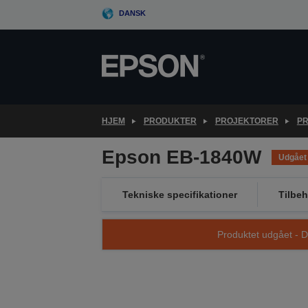
Skip
DANSK
to
main
content
HJEM
PRODUKTER
PROJEKTORER
PR
Epson EB-1840W
Udgået
Tekniske specifikationer
Tilbeh
Produktet udgået - D