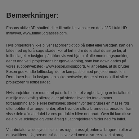
Bemærkninger:
Epsons aktive 3D-shutterbriller til radiofrekvens er en del af 3D i fuld HD-
initiativet, www.fullhd3dglasses.com.
Hvis projektoren ikke bliver sat ordentligt op på loftet eller væggen, kan den
falde ned og forårsage skade. For at forhindre dette skal du sørge for, at
loftbeslaget er fastgjort på sikker vis ved hjælp af alle monteringspunkter,
der er angivet i projektorens brugervejledning, som kan downloades på
vores supportwebsted (www.epson.dk/support). Vi anbefaler, at du bruger
Epson godkendte loftbeslag, der er kompatible med projektormodellen.
Derudover bør du fastgøre en sikkerhedswire, der er stærk nok til at sikre
projektoren til loftbeslaget.
Hvis projektoren er monteret på et loft- eller et vægbeslag og er installeret i
et miljø med kraftig olierøg eller på steder, hvor der forekommer
fordampning af olie eller kemikalier, steder hvor der bruges en masse røg
eller bobler til arrangementer, eller hvor der ofte afbrændes aromaolier, kan
visse dele af materialet i vores produkter blive nedbrudt. Over tid kan disse
dele blive ødelagte og være årsag til, at projektoren falder ned fra loftet.
Vi anbefaler, at udstyret inspiceres regelmæssigt, enten af ​brugeren eller af
en kvalificeret fagperson, så det bliver ved med at være sikkert at bruge.