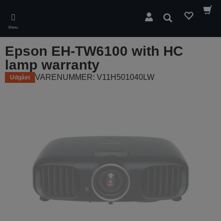
Skip
to
Søg
main
Menu
content
Epson EH-TW6100 with HC
lamp warranty
VARENUMMER: V11H501040LW
Udgået