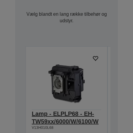
Vælg blandt en lang række tilbehør og
udstyr.
Lamp - ELPLP68 - EH-
Ceilin
TW59xx/6000/W/6100/W
ELPMB
V13H010L68
V12H003B