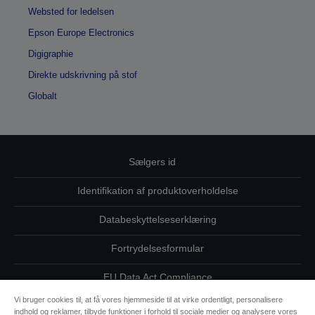
Websted for ledelsen
Epson Europe Electronics
Digigraphie
Direkte udskrivning på stof
Globalt
Sælgers id
Identifikation af produktoverholdelse
Databeskyttelseserklæring
Fortrydelsesformular
EU Data Act Compliance
Vi bruger cookies til, at få vores hjemmeside til at virke ordentligt, personalisere
Kontakt os vedrørende dine data
indhold og reklamer, tilbyde funktioner i forhold til sociale medier og analysere vores