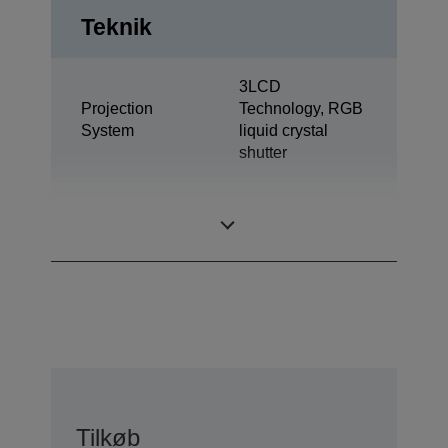
Teknik
3LCD
Projection
Technology, RGB
System
liquid crystal
shutter
0,61 inch with
LCD Panel
MLA (D9)
Tilkøb