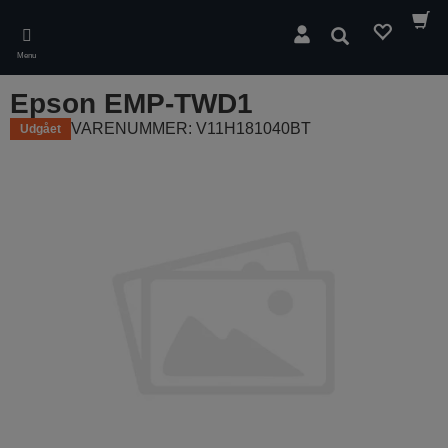
Skip
to
Søg
main
Menu
content
Epson EMP-TWD1
VARENUMMER: V11H181040BT
Udgået