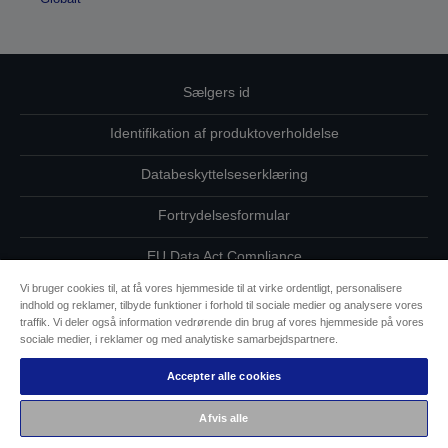
Sælgers id
Identifikation af produktoverholdelse
Databeskyttelseserklæring
Fortrydelsesformular
EU Data Act Compliance
Vi bruger cookies til, at få vores hjemmeside til at virke ordentligt, personalisere
Kontakt os vedrørende dine data
indhold og reklamer, tilbyde funktioner i forhold til sociale medier og analysere vores
traffik. Vi deler også information vedrørende din brug af vores hjemmeside på vores
Oplysninger om cookies
sociale medier, i reklamer og med analytiske samarbejdspartnere.
Accepter alle cookies
Epsons forpligtelse til tilgængelighed
Afvis alle
Copyright © 2026 Seiko Epson