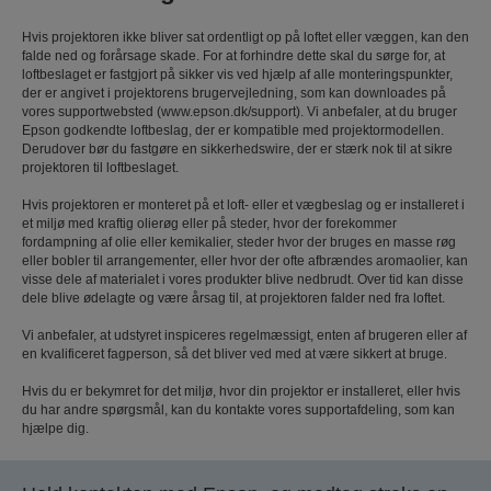
Hvis projektoren ikke bliver sat ordentligt op på loftet eller væggen, kan den
falde ned og forårsage skade. For at forhindre dette skal du sørge for, at
loftbeslaget er fastgjort på sikker vis ved hjælp af alle monteringspunkter,
der er angivet i projektorens brugervejledning, som kan downloades på
vores supportwebsted (www.epson.dk/support). Vi anbefaler, at du bruger
Epson godkendte loftbeslag, der er kompatible med projektormodellen.
Derudover bør du fastgøre en sikkerhedswire, der er stærk nok til at sikre
projektoren til loftbeslaget.
Hvis projektoren er monteret på et loft- eller et vægbeslag og er installeret i
et miljø med kraftig olierøg eller på steder, hvor der forekommer
fordampning af olie eller kemikalier, steder hvor der bruges en masse røg
eller bobler til arrangementer, eller hvor der ofte afbrændes aromaolier, kan
visse dele af materialet i vores produkter blive nedbrudt. Over tid kan disse
dele blive ødelagte og være årsag til, at projektoren falder ned fra loftet.
Vi anbefaler, at udstyret inspiceres regelmæssigt, enten af ​brugeren eller af
en kvalificeret fagperson, så det bliver ved med at være sikkert at bruge.
Hvis du er bekymret for det miljø, hvor din projektor er installeret, eller hvis
du har andre spørgsmål, kan du kontakte vores supportafdeling, som kan
hjælpe dig.