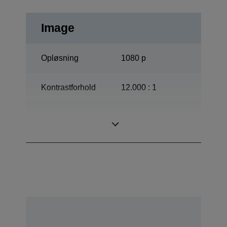
Image
Opløsning
1080 p
Kontrastforhold
12.000 : 1
ETORL, 170 Watt,
Lampe
3.000 h Levetid