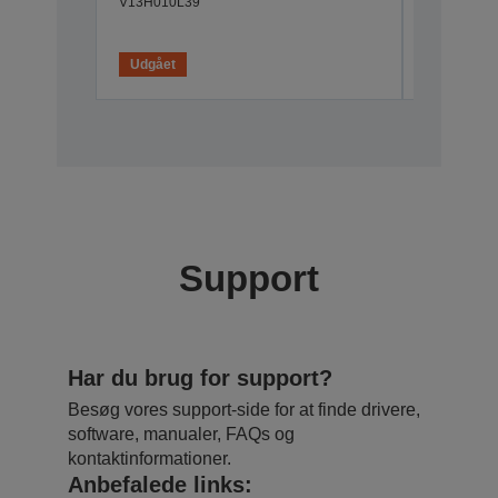
V13H010L39
EMPTW
V12H001K
Udgået
Udgået
Support
Har du brug for support?
Besøg vores support-side for at finde drivere,
software, manualer, FAQs og
kontaktinformationer.
Anbefalede links: