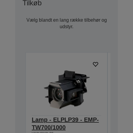
Tilkøb
Vælg blandt en lang række tilbehør og
udstyr.
Lamp - ELPLP39 - EMP-
Soft C
TW700/1000
ELPKS