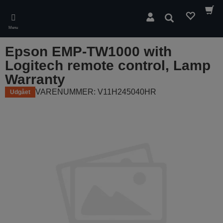
Skip
to
Søg
main
Menu
content
Epson EMP-TW1000 with
Logitech remote control, Lamp
Warranty
VARENUMMER: V11H245040HR
Udgået