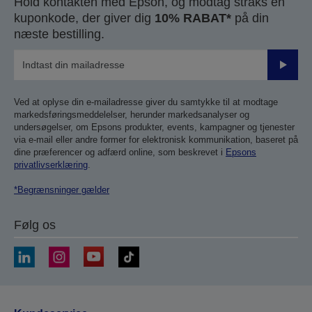
Hold kontakten med Epson, og modtag straks en
kuponkode, der giver dig
10% RABAT*
på din
næste bestilling.
Send
Ved at oplyse din e-mailadresse giver du samtykke til at modtage
markedsføringsmeddelelser, herunder markedsanalyser og
undersøgelser, om Epsons produkter, events, kampagner og tjenester
via e-mail eller andre former for elektronisk kommunikation, baseret på
dine præferencer og adfærd online, som beskrevet i
Epsons
privatlivserklæring
.
*Begrænsninger gælder
Følg os