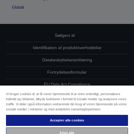
Globalt
Sælgers id
Identifikation af produktoverholdelse
Databeskyttelseserklæring
Fortrydelsesformular
EU Data Act Compliance
Vi bruger cookies til, at få vores hjemmeside til at virke ordentligt, personalisere
Kontakt os vedrørende dine data
indhold og reklamer, tilbyde funktioner i forhold til sociale medier og analysere vores
traffik. Vi deler også information vedrørende din brug af vores hjemmeside på vores
Oplysninger om cookies
sociale medier, i reklamer og med analytiske samarbejdspartnere.
Accepter alle cookies
Epsons forpligtelse til tilgængelighed
Afvis alle