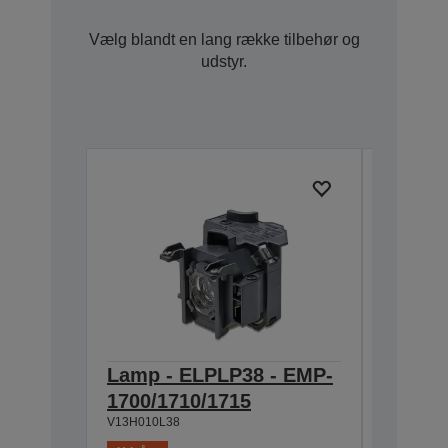
Vælg blandt en lang række tilbehør og
udstyr.
Lamp - ELPLP38 - EMP-
Ceilin
V12H003C
1700/1710/1715
V13H010L38