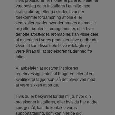
Hvis projektoren er monteret på et loft- eller et
vægbeslag og er installeret i et miljø med
kraftig olierøg eller på steder, hvor der
forekommer fordampning af olie eller
kemikalier, steder hvor der bruges en masse
røg eller bobler til arrangementer, eller hvor
der ofte afbrændes aromaolier, kan visse dele
af materialet i vores produkter blive nedbrudt.
Over tid kan disse dele blive ødelagte og
være årsag til, at projektoren falder ned fra
loftet.
Vi anbefaler, at udstyret inspiceres
regelmæssigt, enten af ​brugeren eller af en
kvalificeret fagperson, så det bliver ved med
at være sikkert at bruge.
Hvis du er bekymret for det miljø, hvor din
projektor er installeret, eller hvis du har andre
spørgsmål, kan du kontakte vores
supportafdeling, som kan hjælpe dig.