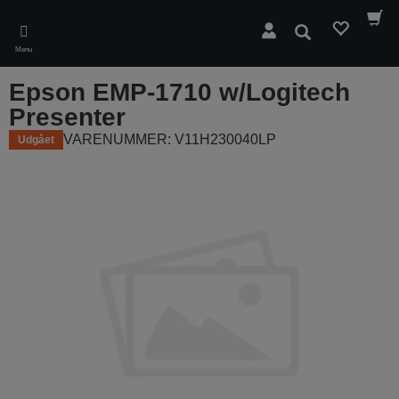
Skip
to
Søg
main
Menu
content
Epson EMP-1710 w/Logitech
Presenter
VARENUMMER: V11H230040LP
Udgået