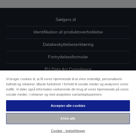
Sælgers id
Identifikation af produktoverholdelse
Databeskyttelseserklæring
Fortrydelsesformular
EU Data Act Compliance
Vi bruger cookies til, at få vores hjemmeside til at virke ordentligt, personalisere
Kontakt os vedrørende dine data
indhold og reklamer, tilbyde funktioner i forhold til sociale medier og analysere vores
traffik. Vi deler også information vedrørende din brug af vores hjemmeside på vores
Oplysninger om cookies
sociale medier, i reklamer og med analytiske samarbejdspartnere.
Accepter alle cookies
Epsons forpligtelse til tilgængelighed
Afvis alle
Copyright © 2026 Seiko Epson
Cookie - indstillinger