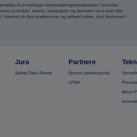
samtykke til at modtage markedsføringsmeddelelser, herunder
ns produkter, events, kampagner og tjenester via e-mail eller
n, baseret på dine præferencer og adfærd online, som beskrevet i
Jura
Partnere
Tekn
Safety Data Sheets
Epsons partnerportal
Varmefr
LPGA
Precisi
r
Micro P
Innovat