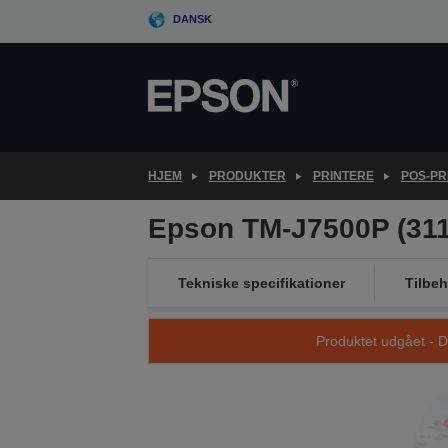
Skip
DANSK
to
main
content
HJEM
PRODUKTER
PRINTERE
POS-PR
Epson TM-J7500P (311)
Tekniske specifikationer
Tilbeh
Produktet udgået - D