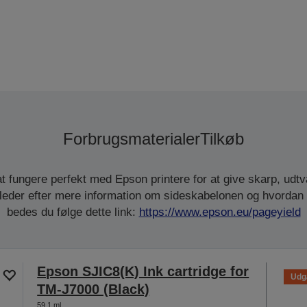
Forbrugsmaterialer
Tilkøb
at fungere perfekt med Epson printere for at give skarp, udtvæ
leder efter mere information om sideskabelonen og hvordan 
bedes du følge dette link:
https://www.epson.eu/pageyield
Epson SJIC8(K) Ink cartridge for
Udg
TM-J7000 (Black)
59,1 ml