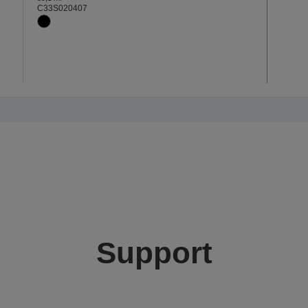
C33S020407
Support