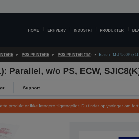
HOME
ERHVERV
INDUSTRI
PRODUKTER
BL
INTERE
POS PRINTERE
POS PRINTER (TM)
Epson TM-J7500P (311):
: Parallel, w/o PS, ECW, SJIC8(K
ør
Support
ette produkt er ikke længere tilgængeligt. Du finder oplysninger om fort
VARENUMMER: C31C521311