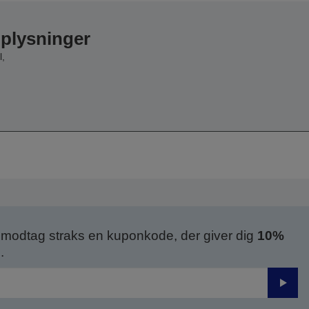
oplysninger
l,
modtag straks en kuponkode, der giver dig
10%
.
Send