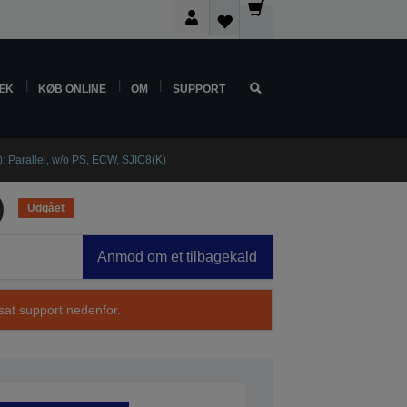
ÆK
KØB ONLINE
OM
SUPPORT
 Parallel, w/o PS, ECW, SJIC8(K)
)
Udgået
Anmod om et tilbagekald
sat support nedenfor.