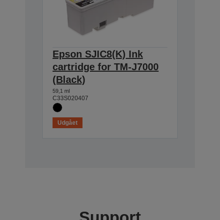
Epson SJIC8(K) Ink
cartridge for TM-J7000
(Black)
59,1 ml
C33S020407
Udgået
Support