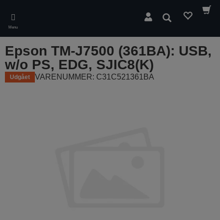
Skip
to
Søg
main
Menu
content
Epson TM-J7500 (361BA): USB,
w/o PS, EDG, SJIC8(K)
VARENUMMER: C31C521361BA
Udgået