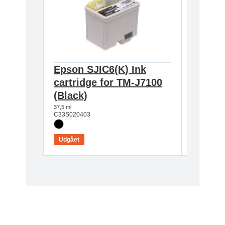
Epson SJIC6(K) Ink
Epson 
cartridge for TM-J7100
cartri
(Black)
(Blue)
37,5 ml
25,5 ml
C33S020403
C33S0204
Udgået
Udgået