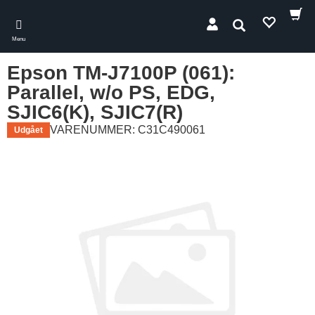
Skip
to
Søg
main
Menu
content
Epson TM-J7100P (061):
Parallel, w/o PS, EDG,
SJIC6(K), SJIC7(R)
VARENUMMER: C31C490061
Udgået