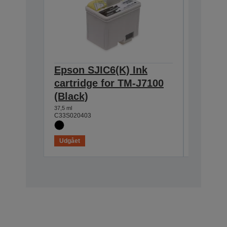
Epson SJIC6(K) Ink
Epson 
cartridge for TM-J7100
cartri
(Black)
(Blue)
37,5 ml
25,5 ml
C33S020403
C33S0204
Udgået
Udgået