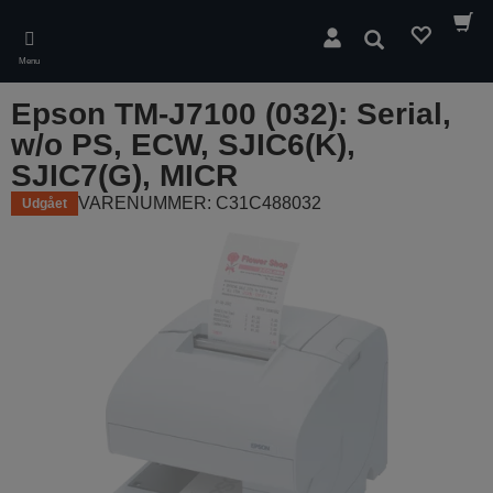
Skip
to
Søg
main
Menu
content
Epson TM-J7100 (032): Serial,
w/o PS, ECW, SJIC6(K),
SJIC7(G), MICR
VARENUMMER: C31C488032
Udgået