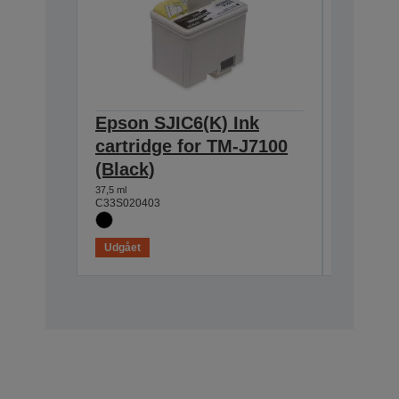
Epson SJIC6(K) Ink
Epson 
cartridge for TM-J7100
cartri
(Black)
(Green
37,5 ml
25,5 ml
C33S020403
C33S0204
Udgået
Udgået