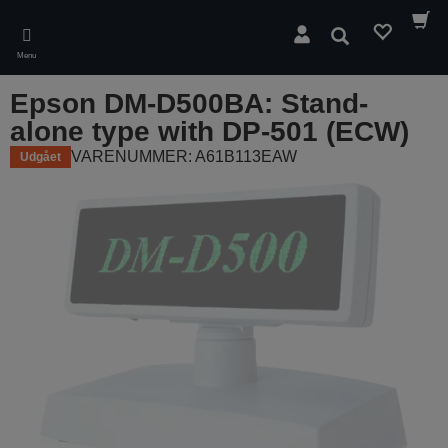
Skip
to
Søg
main
Menu
content
Epson DM-D500BA: Stand-
alone type with DP-501 (ECW)
VARENUMMER: A61B113EAW
Udgået