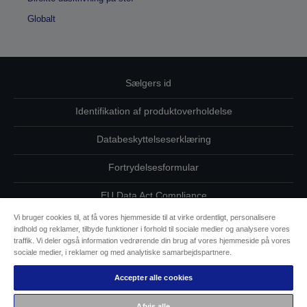
Globalt
Sælgers id
Identifikation af produktoverholdelse
Databeskyttelseserklæring
Fortrydelsesformular
EU Data Act Compliance
Vi bruger cookies til, at få vores hjemmeside til at virke ordentligt, personalisere
Kontakt os vedrørende dine data
indhold og reklamer, tilbyde funktioner i forhold til sociale medier og analysere vores
traffik. Vi deler også information vedrørende din brug af vores hjemmeside på vores
Oplysninger om cookies
sociale medier, i reklamer og med analytiske samarbejdspartnere.
Accepter alle cookies
Epsons forpligtelse til tilgængelighed
Afvis alle