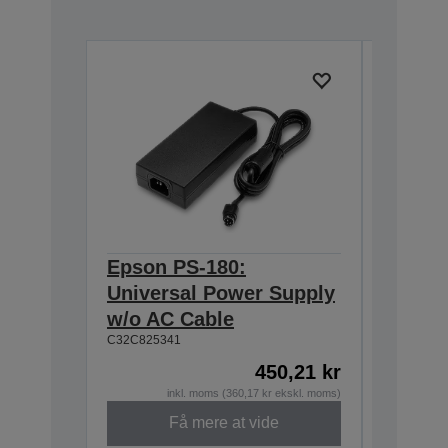
Epson PS-180:
Epson 
Universal Power Supply
DM-D S
w/o AC Cable
Exten
C32C825341
A62B09810
450,21 kr
inkl. moms (360,17 kr ekskl. moms)
Få mere at vide
Udgået