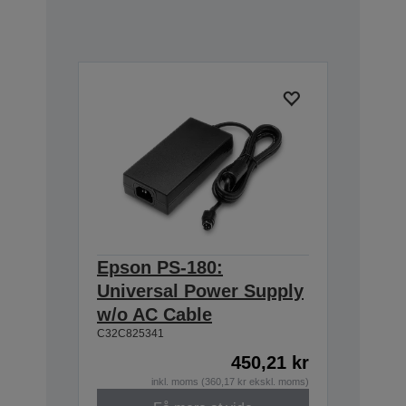
Epson PS-180:
Universal Power Supply
w/o AC Cable
C32C825341
450,21 kr
inkl. moms (360,17 kr ekskl. moms)