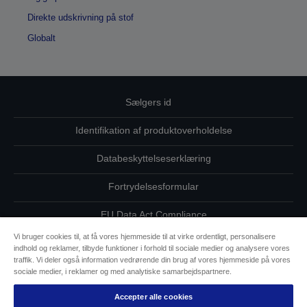
Direkte udskrivning på stof
Globalt
Sælgers id
Identifikation af produktoverholdelse
Databeskyttelseserklæring
Fortrydelsesformular
EU Data Act Compliance
Vi bruger cookies til, at få vores hjemmeside til at virke ordentligt, personalisere
Kontakt os vedrørende dine data
indhold og reklamer, tilbyde funktioner i forhold til sociale medier og analysere vores
traffik. Vi deler også information vedrørende din brug af vores hjemmeside på vores
Oplysninger om cookies
sociale medier, i reklamer og med analytiske samarbejdspartnere.
Accepter alle cookies
Epsons forpligtelse til tilgængelighed