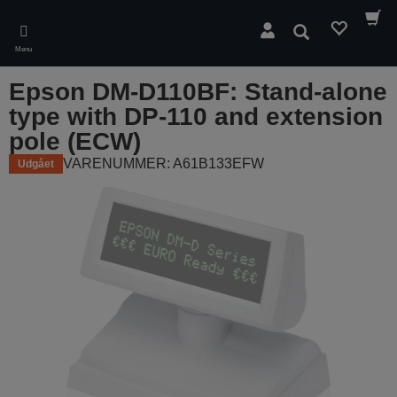
Skip
to
Søg
main
Menu
content
Epson DM-D110BF: Stand-alone
type with DP-110 and extension
pole (ECW)
VARENUMMER: A61B133EFW
Udgået