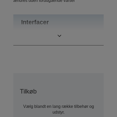
ændres uden forudgående varsel
Interfacer
Tilslutninger
RS-232
Tilkøb
Vælg blandt en lang række tilbehør og
udstyr.