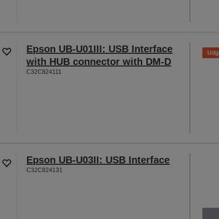
Epson UB-U01III: USB Interface
Udg
with HUB connector with DM-D
C32C824111
Epson UB-U03II: USB Interface
C32C824131