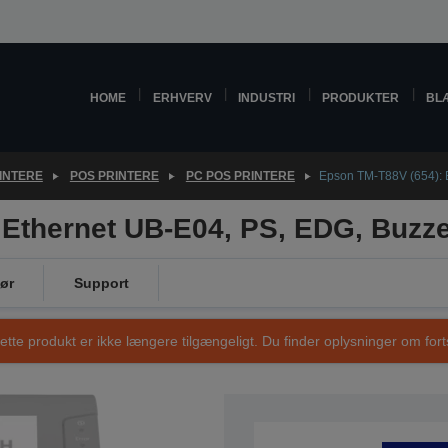
HOME
ERHVERV
INDUSTRI
PRODUKTER
BL
INTERE
POS PRINTERE
PC POS PRINTERE
Epson TM-T88V (654): 
 Ethernet UB-E04, PS, EDG, Buzze
ør
Support
ette produkt er ikke længere tilgængeligt. Du finder oplysninger om fort
VARENUMMER: C31CA85654