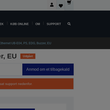
ÆK
KØB ONLINE
OM
SUPPORT
Ethernet UB-E04, PS, EDG, Buzzer, EU
r, EU
Udgået
Anmod om et tilbagekald
sat support nedenfor.