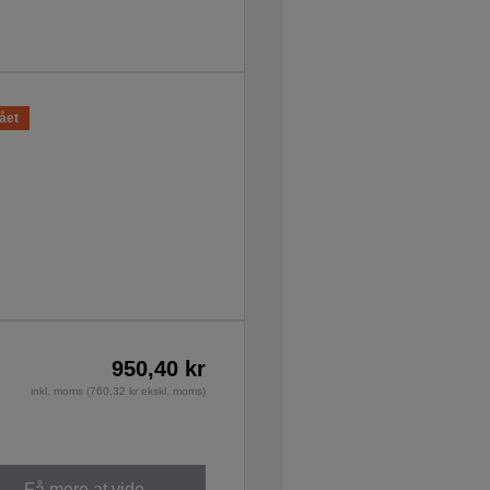
ået
950,40 kr
inkl. moms (760,32 kr ekskl. moms)
Få mere at vide