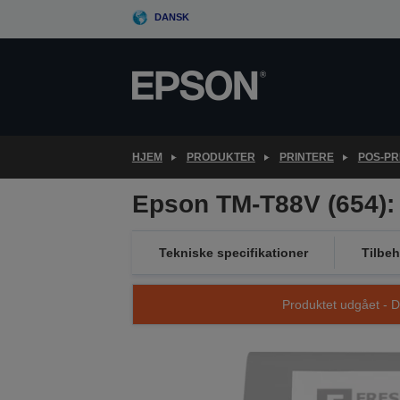
Skip
DANSK
to
main
content
HJEM
PRODUKTER
PRINTERE
POS-PR
Epson TM-T88V (654):
Tekniske specifikationer
Tilbeh
Produktet udgået - D