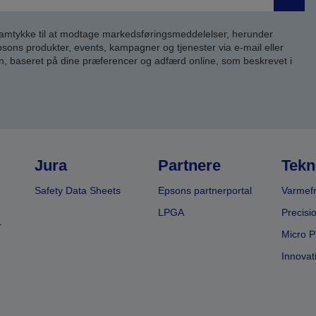
Send
samtykke til at modtage markedsføringsmeddelelser, herunder
ns produkter, events, kampagner og tjenester via e-mail eller
n, baseret på dine præferencer og adfærd online, som beskrevet i
Jura
Partnere
Tekn
Safety Data Sheets
Epsons partnerportal
Varmefr
LPGA
Precisi
r
Micro P
Innovat