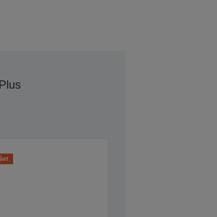
Plus
ået