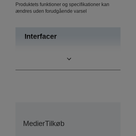
Produktets funktioner og specifikationer kan
ændres uden forudgående varsel
Interfacer
Skuffeudskubning,
Tilslutninger
USB 2.0
Medier
Tilkøb