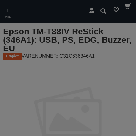
Skip
to
Søg
main
Menu
content
Epson TM-T88IV ReStick
(346A1): USB, PS, EDG, Buzzer,
EU
VARENUMMER: C31C636346A1
Udgået