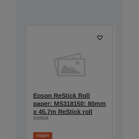
Epson ReStick Roll
Epson 
paper: MS318150: 80mm
paper
x 45.7m ReStick roll
80mm x
1520526
roll
7107935
Udgået
Udgået