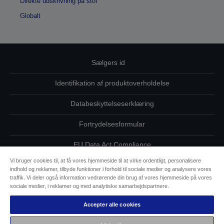
Direkte udskrivning på stof
Globalt
Sælgers id
Identifikation af produktoverholdelse
Databeskyttelseserklæring
Fortrydelsesformular
EU Data Act Compliance
Vi bruger cookies til, at få vores hjemmeside til at virke ordentligt, personalisere
Kontakt os vedrørende dine data
indhold og reklamer, tilbyde funktioner i forhold til sociale medier og analysere vores
traffik. Vi deler også information vedrørende din brug af vores hjemmeside på vores
Oplysninger om cookies
sociale medier, i reklamer og med analytiske samarbejdspartnere.
Accepter alle cookies
Epsons forpligtelse til tilgængelighed