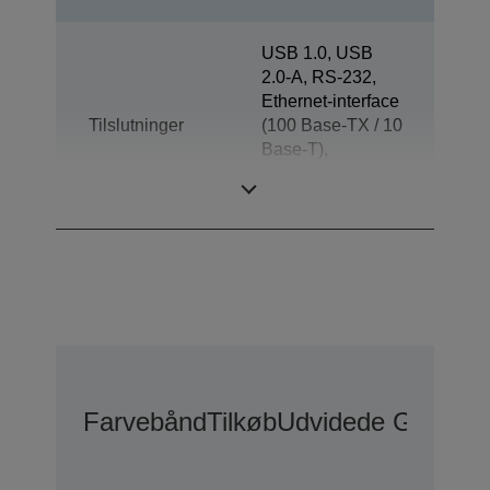
USB 1.0, USB
2.0-A, RS-232,
Ethernet-interface
Tilslutninger
(100 Base-TX / 10
Base-T),
Skuffeudskubning,
Kundeskærm
Farvebånd
Tilkøb
Udvidede Garanti