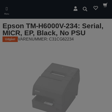
Skip
to
Søg
main
Menu
content
Epson TM-H6000V-234: Serial,
MICR, EP, Black, No PSU
VARENUMMER: C31CG62234
Udgået