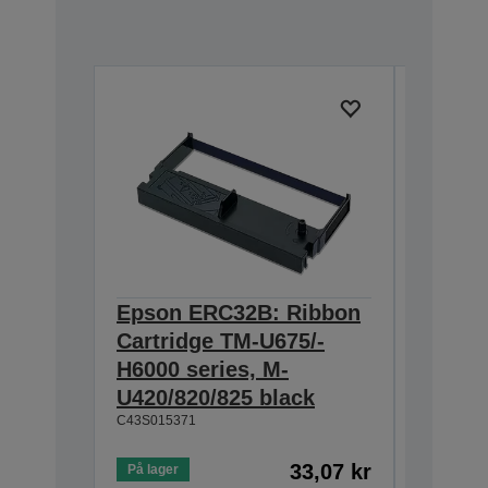
Epson ERC32B: Ribbon
Epson
Cartridge TM-U675/-
Cartri
H6000 series, M-
endors
U420/820/825 black
series
C43S015371
Quality
product
Exact fi
33,07 kr
På lager
Ink is d