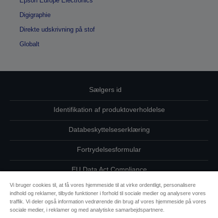
Epson Europe Electronics
Digigraphie
Direkte udskrivning på stof
Globalt
Sælgers id
Identifikation af produktoverholdelse
Databeskyttelseserklæring
Fortrydelsesformular
EU Data Act Compliance
Vi bruger cookies til, at få vores hjemmeside til at virke ordentligt, personalisere
Kontakt os vedrørende dine data
indhold og reklamer, tilbyde funktioner i forhold til sociale medier og analysere vores
traffik. Vi deler også information vedrørende din brug af vores hjemmeside på vores
Oplysninger om cookies
sociale medier, i reklamer og med analytiske samarbejdspartnere.