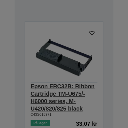
Epson ERC32B: Ribbon
Cartridge TM-U675/-
H6000 series, M-
U420/820/825 black
C43S015371
33,07 kr
På lager