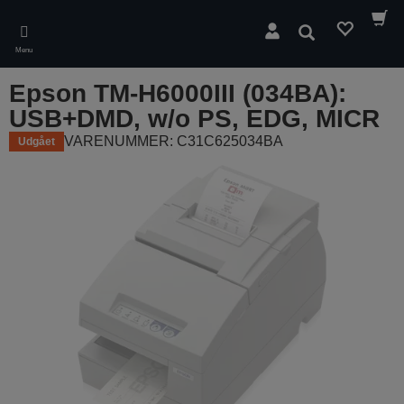
Skip
to
Søg
main
Menu
content
Epson TM-H6000III (034BA):
USB+DMD, w/o PS, EDG, MICR
VARENUMMER: C31C625034BA
Udgået