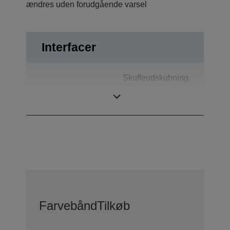
ændres uden forudgående varsel
Interfacer
Skuffeudskubning,
Tilslutninger
Kundeskærm,
USB 2.0
Farvebånd
Tilkøb