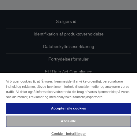
Sælgers id
Identifikation af produktoverholdelse
Databeskyttelseserklæring
Fortrydelsesformular
EU Data Act Compliance
Vi bruger cookies til, at få vores hjemmeside til at virke ordentligt, personalisere
Kontakt os vedrørende dine data
indhold og reklamer, tilbyde funktioner i forhold til sociale medier og analysere vores
traffik. Vi deler også information vedrørende din brug af vores hjemmeside på vores
Oplysninger om cookies
sociale medier, i reklamer og med analytiske samarbejdspartnere.
Accepter alle cookies
Epsons forpligtelse til tilgængelighed
Afvis alle
Copyright © 2026 Seiko Epson
Cookie - indstillinger