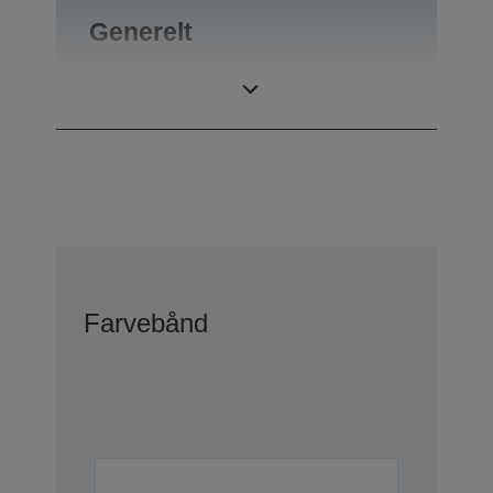
Generelt
Vægt
0,4 kg
Farvebånd