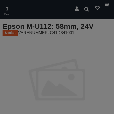
Skip
to
Søg
main
Menu
content
Epson M-U112: 58mm, 24V
VARENUMMER: C41D341001
Udgået