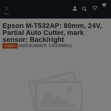
Skip
to
Søg
main
Menu
content
Epson M-T532AP: 80mm, 24V,
Partial Auto Cutter, mark
sensor: Back/right
VARENUMMER: C41D096011
Udgået