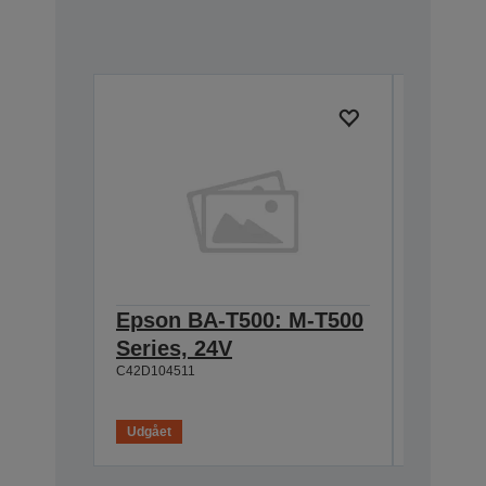
Epson BA-T500: M-T500
Epson
Series, 24V
Cable 
C42D104511
T500, 
C42D1180
Udgået
Udgået