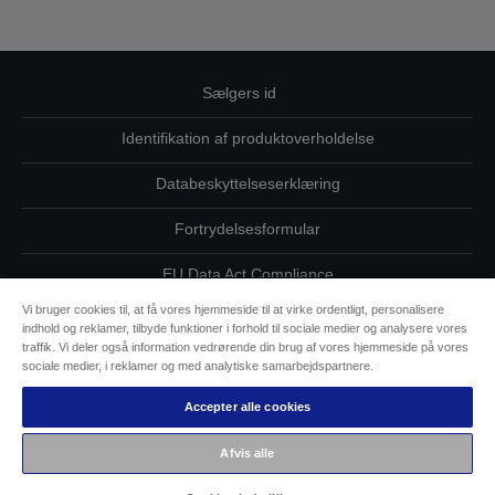
Sælgers id
Identifikation af produktoverholdelse
Databeskyttelseserklæring
Fortrydelsesformular
EU Data Act Compliance
Vi bruger cookies til, at få vores hjemmeside til at virke ordentligt, personalisere
Kontakt os vedrørende dine data
indhold og reklamer, tilbyde funktioner i forhold til sociale medier og analysere vores
traffik. Vi deler også information vedrørende din brug af vores hjemmeside på vores
Oplysninger om cookies
sociale medier, i reklamer og med analytiske samarbejdspartnere.
Accepter alle cookies
Epsons forpligtelse til tilgængelighed
Afvis alle
Copyright © 2026 Seiko Epson