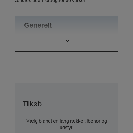
ændres uden forudgående varsel
Generelt
Vægt
0,55 kg
Tilkøb
Vælg blandt en lang række tilbehør og
udstyr.