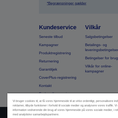
*Begrænsninger gælder
Kundeservice
Vilkår
Seneste tilbud
Salgsbetingelser
Kampagner
Betalings- og
leveringsbetingelse
Produktregistrering
Betingelser for brug
Returnering
Vilkår for online-
Garantitjek
kampagner
CoverPlus-registrering
Kontakt
Forhandlersøgning
Vi bruger cookies til, at få vores hjemmeside til at virke ordentligt, personalisere in
reklamer, tilbyde funktioner i forhold til sociale medier og analysere vores traffik. Vi
information vedrørende din brug af vores hjemmeside på vores sociale medier, i r
med analytiske samarbejdspartnere.
Sælgers id
Identifikation af pr