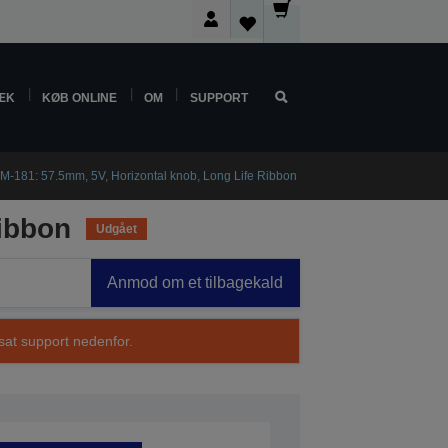
ÆK
KØB ONLINE
OM
SUPPORT
M-181: 57.5mm, 5V, Horizontal knob, Long Life Ribbon
Ribbon
Udgået
Anmod om et tilbagekald
sat support nedenfor.