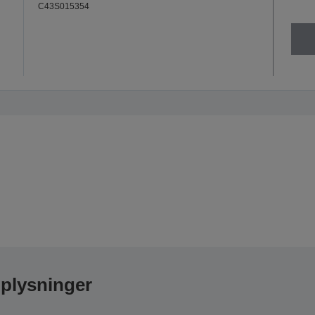
C43S015354
oplysninger