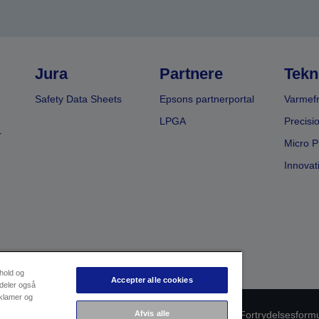
Jura
Partnere
Tekn
Safety Data Sheets
Epsons partnerportal
Varmefr
LPGA
Precisi
r
Micro P
Innovat
dhold og
Accepter alle cookies
 deler også
eklamer og
Afvis alle
oduktoverholdelse
Databeskyttelseserklæring
Fortrydelsesform