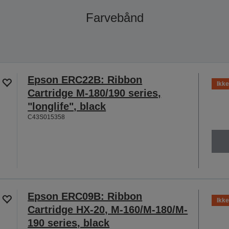
Farvebånd
Epson ERC22B: Ribbon
Ikke
Cartridge M-180/190 series,
"longlife", black
C43S015358
Epson ERC09B: Ribbon
Ikke
Cartridge HX-20, M-160/M-180/M-
190 series, black