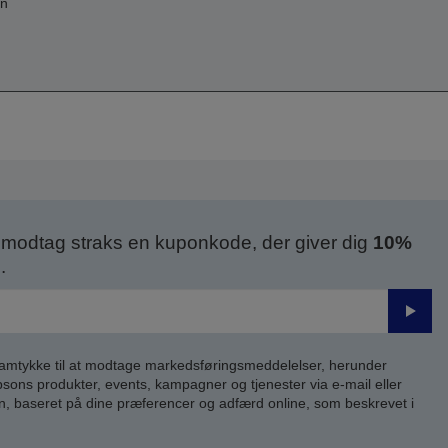
on
modtag straks en kuponkode, der giver dig
10%
.
Send
samtykke til at modtage markedsføringsmeddelelser, herunder
ns produkter, events, kampagner og tjenester via e-mail eller
n, baseret på dine præferencer og adfærd online, som beskrevet i