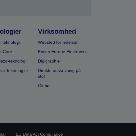
ologier
Virksomhed
i teknologi
Websted for ledelsen
onCore
Epson Europe Electronics
iezo-teknologi
Digigraphie
ive Teknologier
Direkte udskrivning på
stof
Globalt
ular
EU Data Act Compliance