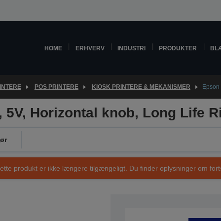
HOME
ERHVERV
INDUSTRI
PRODUKTER
BL
INTERE
POS PRINTERE
KIOSK PRINTERE & MEKANISMER
Epson 
5V, Horizontal knob, Long Life 
ør
ette produkt er ikke længere tilgængeligt. Du finder oplysninger om fort
VARENUMMER: C41D162071