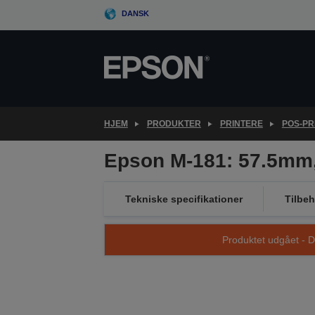
Skip
DANSK
to
main
content
HJEM
PRODUKTER
PRINTERE
POS-PR
Epson M-181: 57.5mm, 
Tekniske specifikationer
Tilbeh
Produktet udgået - D