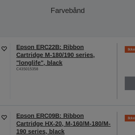
Farvebånd
Epson ERC22B: Ribbon
Ikke
Cartridge M-180/190 series,
"longlife", black
C43S015358
Epson ERC09B: Ribbon
Ikke
Cartridge HX-20, M-160/M-180/M-
190 series, black