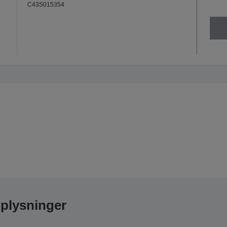
C43S015354
oplysninger