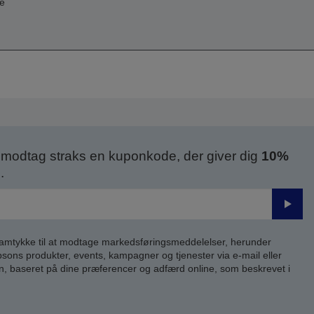
re
modtag straks en kuponkode, der giver dig
10%
.
Send
samtykke til at modtage markedsføringsmeddelelser, herunder
ns produkter, events, kampagner og tjenester via e-mail eller
n, baseret på dine præferencer og adfærd online, som beskrevet i