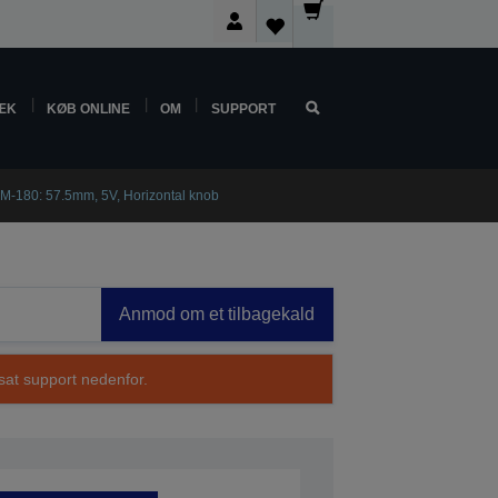
ÆK
KØB ONLINE
OM
SUPPORT
M-180: 57.5mm, 5V, Horizontal knob
Anmod om et tilbagekald
sat support nedenfor.