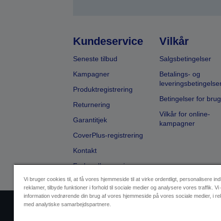
Kundeservice
Vilkår
Seneste tilbud
Salgsbetingelser
Kampagner
Betalings- og
leveringsbetingelse
Produktregistrering
Betingelser for brug
Returnering
Vilkår for online-
Garantitjek
kampagner
CoverPlus-registrering
Kontakt
Forhandlersøgning
Vi bruger cookies til, at få vores hjemmeside til at virke ordentligt, personalisere in
reklamer, tilbyde funktioner i forhold til sociale medier og analysere vores traffik. Vi
information vedrørende din brug af vores hjemmeside på vores sociale medier, i r
med analytiske samarbejdspartnere.
Sælgers id
Identifikation af pr