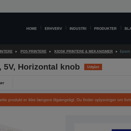
HOME
ERHVERV
INDUSTRI
PRODUKTER
BL
INTERE
POS PRINTERE
KIOSK PRINTERE & MEKANISMER
Epson 
 5V, Horizontal knob
Udgået
ør
ette produkt er ikke længere tilgængeligt. Du finder oplysninger om fort
VARENUMMER: C41D161171