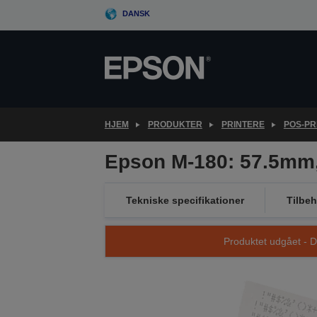
Skip
DANSK
to
main
content
HJEM
PRODUKTER
PRINTERE
POS-PR
Epson M-180: 57.5mm,
Tekniske specifikationer
Tilbeh
Produktet udgået - D