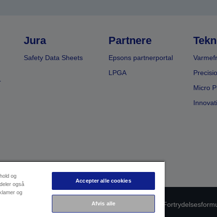
Jura
Partnere
Tekn
Safety Data Sheets
Epsons partnerportal
Varmefr
LPGA
Precisi
r
Micro P
Innovat
dhold og
Accepter alle cookies
 deler også
eklamer og
Afvis alle
oduktoverholdelse
Databeskyttelseserklæring
Fortrydelsesform