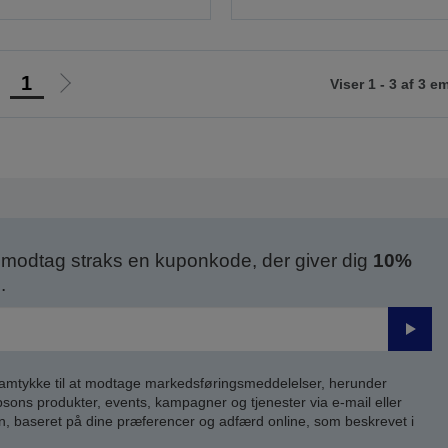
1
Viser 1 - 3 af 3 e
Gå
Gå
il
til
orrige
næste
ide
side
modtag straks en kuponkode, der giver dig
10%
.
Send
samtykke til at modtage markedsføringsmeddelelser, herunder
ns produkter, events, kampagner og tjenester via e-mail eller
n, baseret på dine præferencer og adfærd online, som beskrevet i