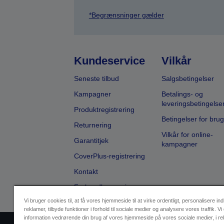
*Begrænsninger gælder
Kundeservice
Vilkår
Seneste tilbud
Salgsbetingelser
Kampagner
Betalings- og
leveringsbetingelse
Produktregistrering
Betingelser for brug
Returnering
Vilkår for online-
Garantitjek
kampagner
CoverPlus-registrering
Kontakt
Forhandlersøgning
Vi bruger cookies til, at få vores hjemmeside til at virke ordentligt, personalisere in
reklamer, tilbyde funktioner i forhold til sociale medier og analysere vores traffik. Vi
information vedrørende din brug af vores hjemmeside på vores sociale medier, i r