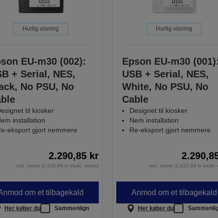
Hurtig visning
Hurtig visning
son EU-m30 (002):
Epson EU-m30 (001)
B + Serial, NES,
USB + Serial, NES,
ack, No PSU, No
White, No PSU, No
ble
Cable
esignet til kiosker
Designet til kiosker
em installation
Nem installation
e-eksport gjort nemmere
Re-eksport gjort nemmere
2.290,85 kr
2.290,8
inkl. moms (1.832,68 kr ekskl. moms)
inkl. moms (1.832,68 kr ekskl
Anmod om et tilbagekald
Anmod om et tilbagekald
Her køber du
Sammenlign
Her køber du
Sammenli