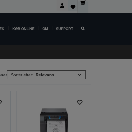
ÆK
KØB ONLINE
OM
SUPPORT
mner
Sortér efter: