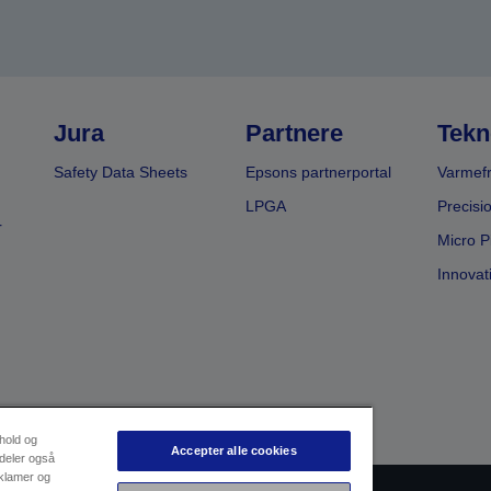
Jura
Partnere
Tekn
Safety Data Sheets
Epsons partnerportal
Varmefr
LPGA
Precisi
r
Micro P
Innovat
dhold og
Accepter alle cookies
 deler også
eklamer og