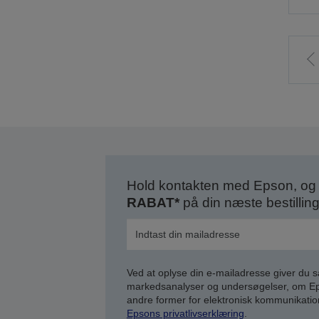
t
f
s
Hold kontakten med Epson, og 
RABAT*
på din næste bestilling
Ved at oplyse din e-mailadresse giver du 
markedsanalyser og undersøgelser, om Epso
andre former for elektronisk kommunikatio
Epsons privatlivserklæring
.