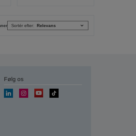
mner
Sortér efter:
Følg os