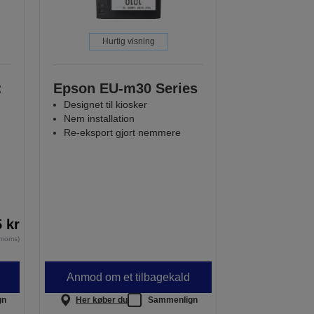
Hurtig visning
:
Epson EU-m30 Series
Designet til kiosker
Nem installation
Re-eksport gjort nemmere
5 kr
. moms)
Anmod om et tilbagekald
gn
Her køber du
Sammenlign