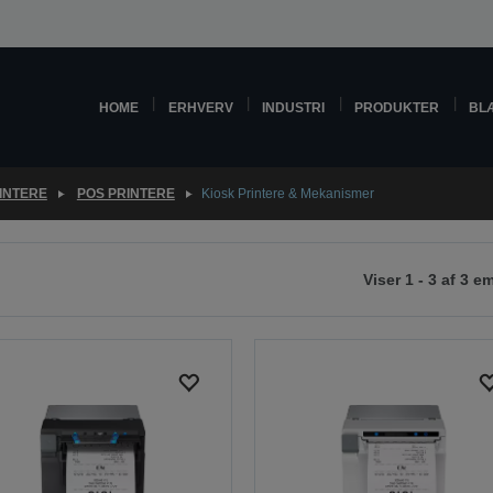
HOME
ERHVERV
INDUSTRI
PRODUKTER
BL
INTERE
POS PRINTERE
Kiosk Printere & Mekanismer
Viser 1 - 3 af 3 e
te
e