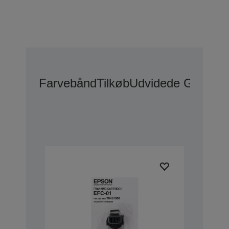
Farvebånd
Tilkøb
Udvidede Garanti