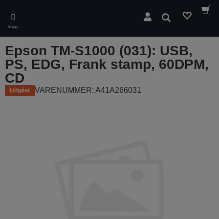
Skip
to
Søg
main
Menu
content
Epson TM-S1000 (031): USB,
PS, EDG, Frank stamp, 60DPM,
CD
VARENUMMER: A41A266031
Udgået