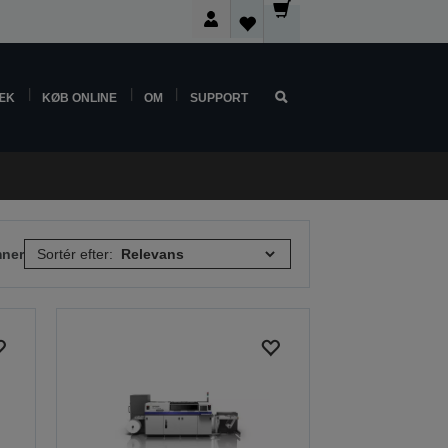
ÆK
KØB ONLINE
OM
SUPPORT
mner
Sortér efter: