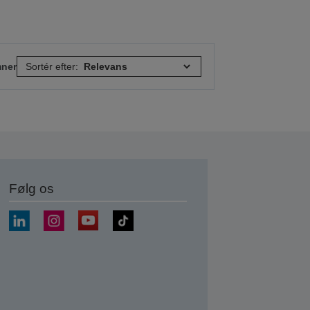
mner
Sortér efter:
Følg os