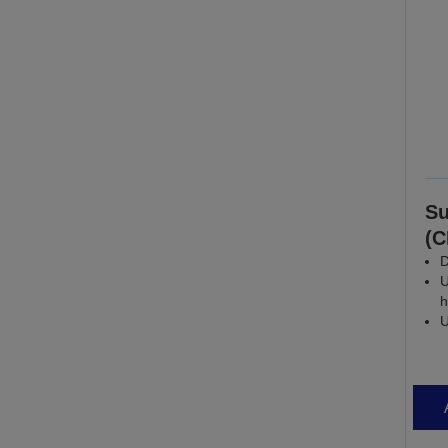
Su
(
D
U
h
U