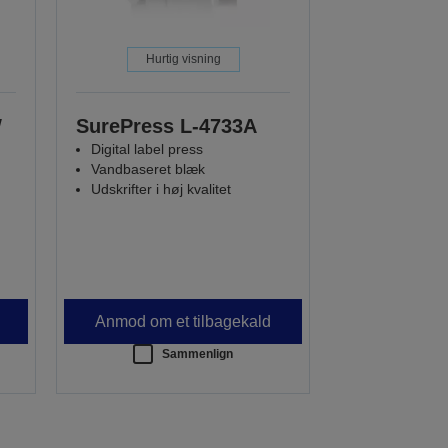
Hurtig visning
W
SurePress L-4733A
Digital label press
Vandbaseret blæk
Udskrifter i høj kvalitet
Anmod om et tilbagekald
Sammenlign