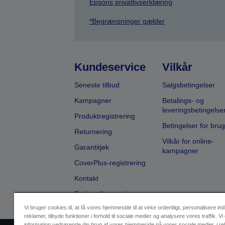
Epsons privatlivserklæring
.
*Begrænsninger gælder
Kundeservice
Vilkår
Seneste tilbud
Salgsbetingelser
Kampagner
Betalings- og
leveringsbetingelse
Produktregistrering
Betingelser for brug
Returnering
Vilkår for online-
Garantitjek
kampagner
CoverPlus-registrering
Kontakt
Forhandlersøgning
Vi bruger cookies til, at få vores hjemmeside til at virke ordentligt, personalisere in
reklamer, tilbyde funktioner i forhold til sociale medier og analysere vores traffik. Vi
information vedrørende din brug af vores hjemmeside på vores sociale medier, i r