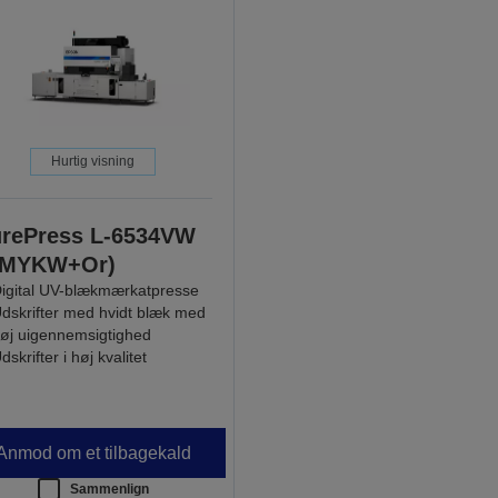
Hurtig visning
rePress L-6534VW
CMYKW+Or)
igital UV-blækmærkatpresse
dskrifter med hvidt blæk med
øj uigennemsigtighed
dskrifter i høj kvalitet
Anmod om et tilbagekald
Sammenlign