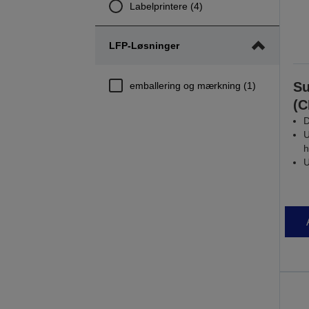
Labelprintere (4)
LFP-Løsninger
Su
emballering og mærkning (1)
(
D
U
h
U