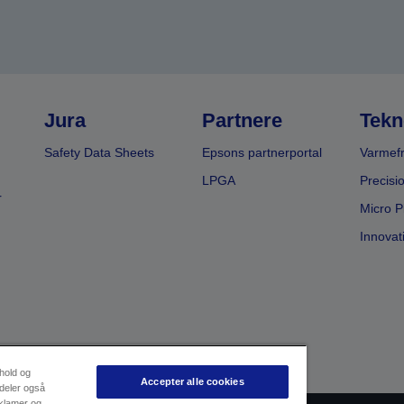
Jura
Partnere
Tekn
Safety Data Sheets
Epsons partnerportal
Varmefr
LPGA
Precisi
r
Micro P
Innovat
dhold og
Accepter alle cookies
 deler også
eklamer og