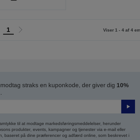
1
Viser 1 - 4 af 4 e
Gå
Gå
il
til
orrige
næste
ide
side
modtag straks en kuponkode, der giver dig
10%
.
Send
samtykke til at modtage markedsføringsmeddelelser, herunder
ns produkter, events, kampagner og tjenester via e-mail eller
n, baseret på dine præferencer og adfærd online, som beskrevet i