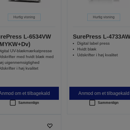
Hurtig visning
Hurtig visning
rePress L-6534VW
SurePress L-4733A
CMYKW+Dv)
Digital label press
Hvidt blæk
igital UV-blækmærkatpresse
Udskrifter i høj kvalitet
dskrifter med hvidt blæk med
øj uigennemsigtighed
dskrifter i høj kvalitet
Anmod om et tilbagekald
Anmod om et tilbagekald
Sammenlign
Sammenlign