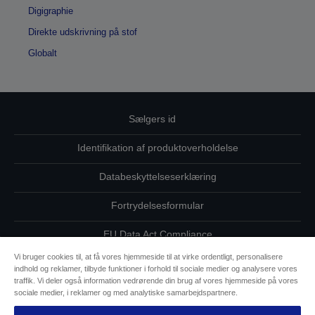
Digigraphie
Direkte udskrivning på stof
Globalt
Sælgers id
Identifikation af produktoverholdelse
Databeskyttelseserklæring
Fortrydelsesformular
EU Data Act Compliance
Vi bruger cookies til, at få vores hjemmeside til at virke ordentligt, personalisere
Kontakt os vedrørende dine data
indhold og reklamer, tilbyde funktioner i forhold til sociale medier og analysere vores
traffik. Vi deler også information vedrørende din brug af vores hjemmeside på vores
Oplysninger om cookies
sociale medier, i reklamer og med analytiske samarbejdspartnere.