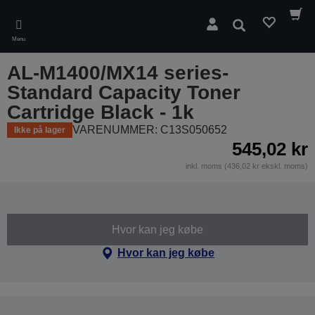
Skip
to
Søg
main
Menu
content
AL-M1400/MX14 series-
Standard Capacity Toner
Cartridge Black - 1k
VARENUMMER: C13S050652
Ikke på lager
545,02 kr
inkl. moms (436,02 kr ekskl. moms)
Hvor kan jeg købe
Hvor kan jeg købe