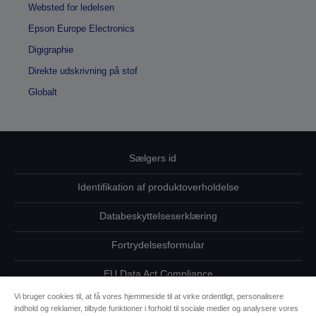
Websted for ledelsen
Epson Europe Electronics
Digigraphie
Direkte udskrivning på stof
Globalt
Sælgers id
Identifikation af produktoverholdelse
Databeskyttelseserklæring
Fortrydelsesformular
EU Data Act Compliance
Vi bruger cookies til, at få vores hjemmeside til at virke ordentligt, personalisere
Kontakt os vedrørende dine data
indhold og reklamer, tilbyde funktioner i forhold til sociale medier og analysere vores