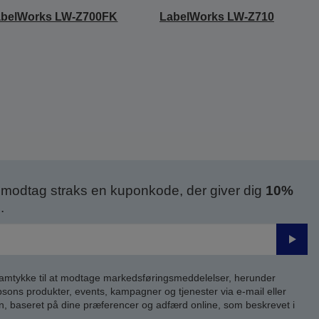
abelWorks LW-Z700FK
LabelWorks LW-Z710
modtag straks en kuponkode, der giver dig
10%
.
Send
samtykke til at modtage markedsføringsmeddelelser, herunder
ns produkter, events, kampagner og tjenester via e-mail eller
n, baseret på dine præferencer og adfærd online, som beskrevet i