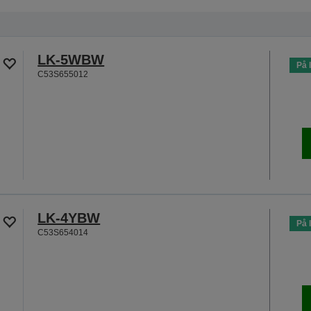
LK-5WBW
På 
C53S655012
LK-4YBW
På 
C53S654014