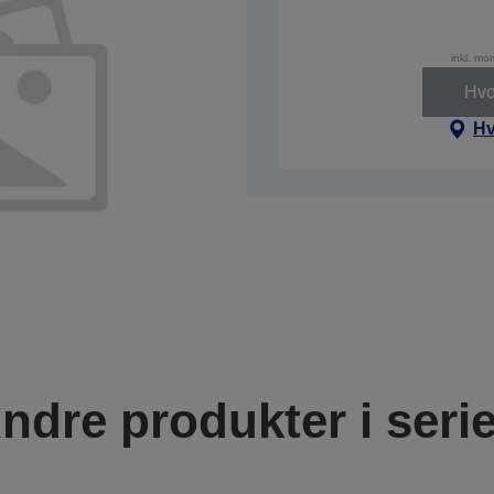
inkl. mo
Hvo
Hv
ndre produkter i seri