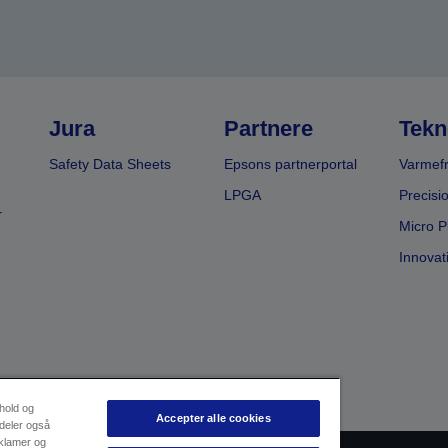
Jura
Partnere
Tekn
Safety Data Sheets
Epsons partnerportal
Varmefr
LPGA
Precisi
r
Micro P
Innovat
dhold og
Accepter alle cookies
 deler også
eklamer og