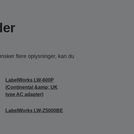
der
ønsker flere oplysninger, kan du
LabelWorks LW-600P
(Continental &amp; UK
type AC adapter)
LabelWorks LW-Z5000BE