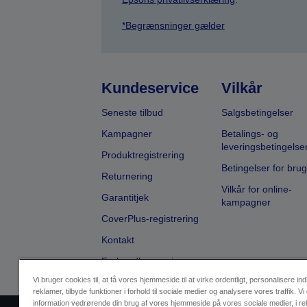
*Begrænsninger gælder
Kundeservice
Vilkår
Seneste tilbud
Salgsbetingelser
Kampagner
Betalings- og
leveringsbetingelse
Produktregistrering
Betingelser for brug
Returnering
Vilkår for online-
Garantitjek
kampagner
CoverPlus-registrering
Kontakt
Forhandlersøgning
Vi bruger cookies til, at få vores hjemmeside til at virke ordentligt, personalisere in
reklamer, tilbyde funktioner i forhold til sociale medier og analysere vores traffik. Vi
information vedrørende din brug af vores hjemmeside på vores sociale medier, i r