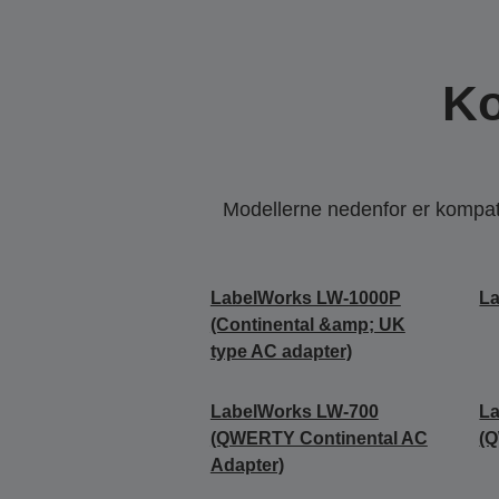
Ko
Modellerne nedenfor er kompatib
LabelWorks LW-1000P
L
(Continental &amp; UK
type AC adapter)
LabelWorks LW-700
L
(QWERTY Continental AC
(
Adapter)