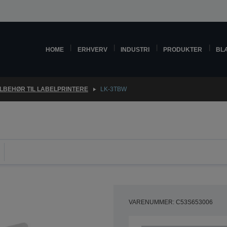
HOME
ERHVERV
INDUSTRI
PRODUKTER
BL
ILBEHØR TIL LABELPRINTERE
LK-3TBW
VARENUMMER: C53S653006