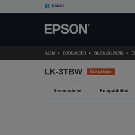
Skip
DANSK
to
main
content
HJEM
PRODUKTER
BLÆK OG PAPIR
T
LK-3TBW
Ikke på lager
Seriemodeller
Kompatibilitet