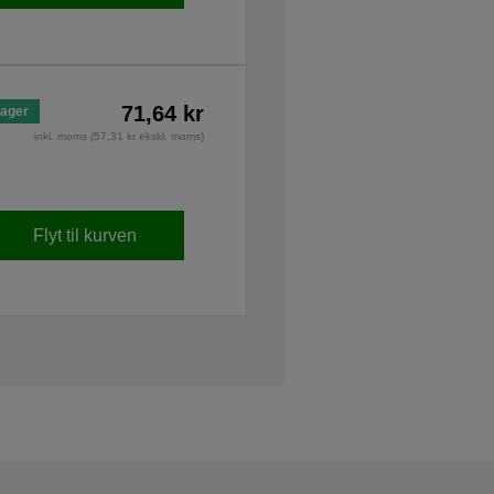
71,64 kr
lager
inkl. moms (57,31 kr ekskl. moms)
Flyt til kurven