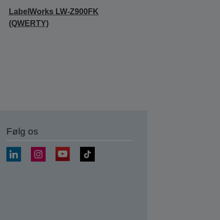
LabelWorks LW-Z900FK
(QWERTY)
Følg os