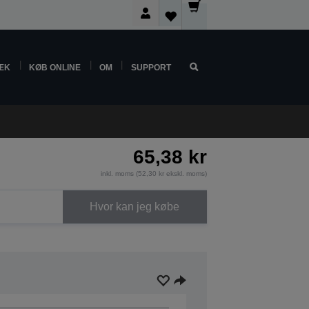
ÆK
KØB ONLINE
OM
SUPPORT
65,38 kr
inkl. moms (52,30 kr ekskl. moms)
Hvor kan jeg købe