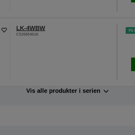
LK-4WBW
På 
C53S654016
Vis alle produkter i serien