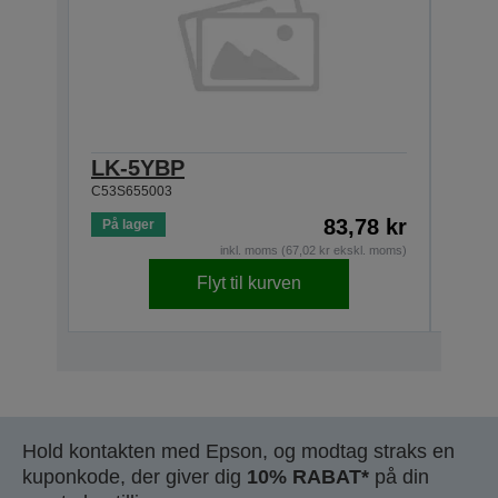
LK-5YBP
LK-
C53S655003
C53S6
83,78 kr
På lager
Lavt 
inkl. moms (67,02 kr ekskl. moms)
Flyt til kurven
Hold kontakten med Epson, og modtag straks en
kuponkode, der giver dig
10% RABAT*
på din