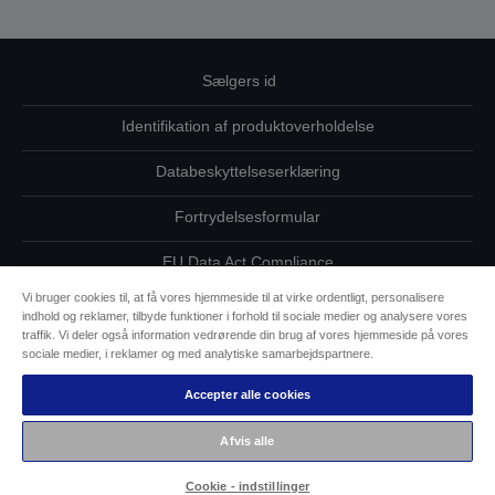
Sælgers id
Identifikation af produktoverholdelse
Databeskyttelseserklæring
Fortrydelsesformular
EU Data Act Compliance
Vi bruger cookies til, at få vores hjemmeside til at virke ordentligt, personalisere
Kontakt os vedrørende dine data
indhold og reklamer, tilbyde funktioner i forhold til sociale medier og analysere vores
traffik. Vi deler også information vedrørende din brug af vores hjemmeside på vores
Oplysninger om cookies
sociale medier, i reklamer og med analytiske samarbejdspartnere.
Accepter alle cookies
Epsons forpligtelse til tilgængelighed
Afvis alle
Copyright © 2026 Seiko Epson
Cookie - indstillinger