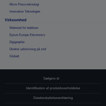
Micro Piezo-teknologi
Innovative Teknologier
Virksomhed
Websted for ledelsen
Epson Europe Electronics
Digigraphie
Direkte udskrivning på stof
Globalt
Sælgers id
Identifikation af produktoverholdelse
Databeskyttelseserklæring