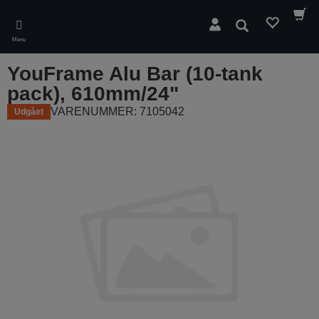
Skip
to
Søg
main
Menu
content
YouFrame Alu Bar (10-tank
pack), 610mm/24"
VARENUMMER: 7105042
Udgået