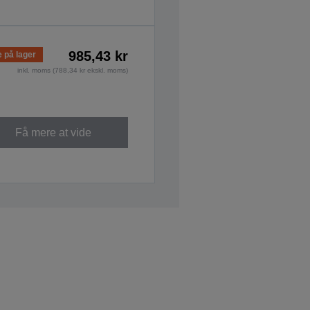
985,43 kr
e på lager
inkl. moms (788,34 kr ekskl. moms)
Få mere at vide