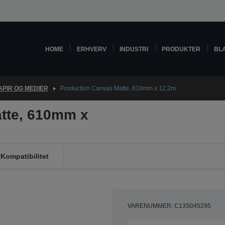
HOME
ERHVERV
INDUSTRI
PRODUKTER
BL
APIR OG MEDIER
Production Canvas Matte, 610mm x 12,2m
tte, 610mm x
Kompatibilitet
VARENUMMER: C13S045295