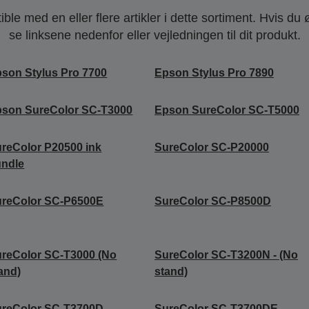
le med en eller flere artikler i dette sortiment. Hvis du 
se linksene nedenfor eller vejledningen til dit produkt.
son Stylus Pro 7700
Epson Stylus Pro 7890
son SureColor SC-T3000
Epson SureColor SC-T5000
reColor P20500 ink
SureColor SC-P20000
undle
ureColor SC-P6500E
SureColor SC-P8500D
reColor SC-T3000 (No
SureColor SC-T3200N - (No
and)
stand)
ureColor SC-T3700D
SureColor SC-T3700DE