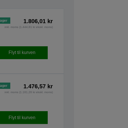
1.806,01 kr
lager
inkl. moms (1.444,81 kr ekskl. moms)
Flyt til kurven
1.476,57 kr
lager
inkl. moms (1.181,26 kr ekskl. moms)
Flyt til kurven