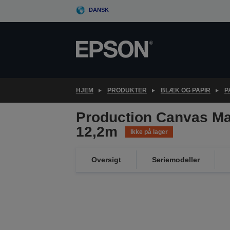
Skip
DANSK
to
main
content
HJEM
PRODUKTER
BLÆK OG PAPIR
P
Production Canvas Ma
12,2m
Ikke på lager
Oversigt
Seriemodeller