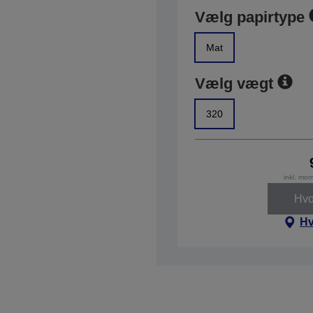
Vælg papirtype
Mat
Vælg vægt
320
inkl. mo
Hvo
Hv