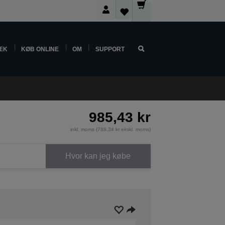
ÆK
KØB ONLINE
OM
SUPPORT
985,43 kr
inkl. moms (788,34 kr ekskl. moms)
Hvor kan jeg købe