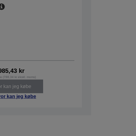
985,43 kr
ms (788,34 kr ekskl. moms)
r kan jeg købe
or kan jeg købe