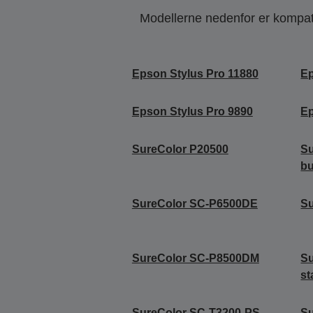
Modellerne nedenfor er kompatib
Epson Stylus Pro 11880
Ep
Epson Stylus Pro 9890
Ep
SureColor P20500
Su
b
SureColor SC-P6500DE
S
SureColor SC-P8500DM
Su
st
SureColor SC-T3200-PS
S