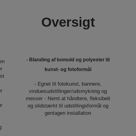
Oversigt
- Blanding af bomuld og polyester til
 en
er
kunst- og fotoformål
st
j
- Egnet til fotokunst, bannere,
er
vinduesudstillinger/udsmykning og
messer - Nemt at håndtere, fleksibelt
ur
og slidstærkt til udstillingsformål og
gentagen installation
g