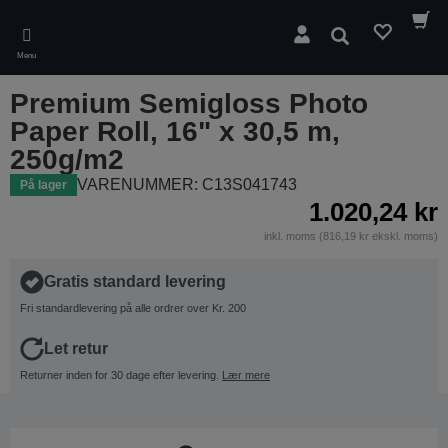
Skip
to
Søg
main
Menu
content
Premium Semigloss Photo
Paper Roll, 16" x 30,5 m,
250g/m2
VARENUMMER: C13S041743
På lager
1.020,24 kr
inkl. moms (816,19 kr ekskl. moms)
Gratis standard levering
Fri standardlevering på alle ordrer over Kr. 200
Let retur
Returner inden for 30 dage efter levering.
Lær mere