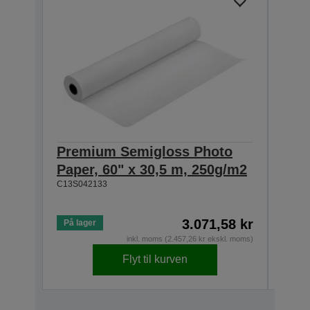
Premium Semigloss Photo
Pre
Paper, 60" x 30,5 m, 250g/m2
Pape
C13S042133
250
C13S0
3.071,58 kr
På lager
På la
inkl. moms (2.457,26 kr ekskl. moms)
Flyt til kurven