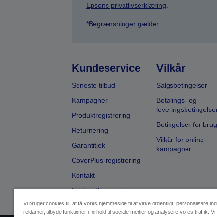
Epsons privatlivserklæring
.
*Begrænsninger gælder
Kundeservice
Vilkår
Seneste tilbud
Salgsbetingelser
Kampagner
Betalings- og
leveringsbetingelse
Produktregistrering
Betingelser for brug
Returnering
Vilkår for online-
Garantitjek
kampagner
CoverPlus-registrering
Kontakt
Forhandlersøgning
Vi bruger cookies til, at få vores hjemmeside til at virke ordentligt, personalisere in
reklamer, tilbyde funktioner i forhold til sociale medier og analysere vores traffik. Vi