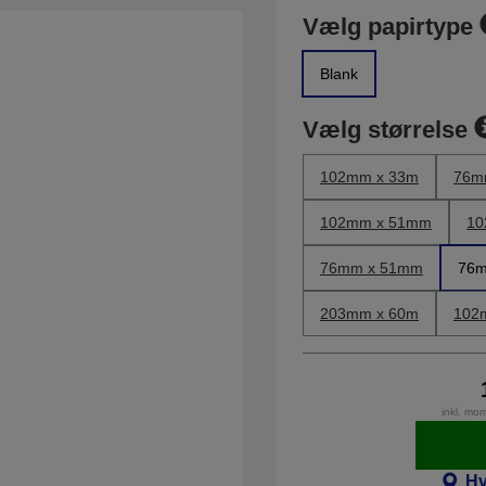
Vælg papirtype
Blank
Vælg størrelse
102mm x 33m
76m
102mm x 51mm
10
76mm x 51mm
76m
203mm x 60m
102
inkl. mo
Hv