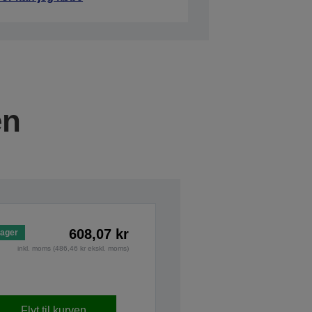
en
608,07 kr
lager
inkl. moms (486,46 kr ekskl. moms)
Flyt til kurven