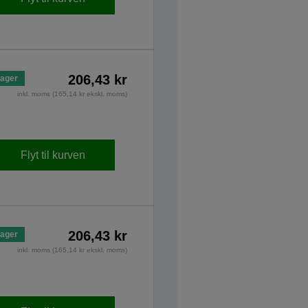
206,43 kr
lager
inkl. moms (165,14 kr ekskl. moms)
Flyt til kurven
206,43 kr
lager
inkl. moms (165,14 kr ekskl. moms)