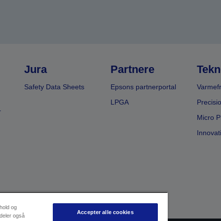
Jura
Partnere
Tekn
Safety Data Sheets
Epsons partnerportal
Varmefr
LPGA
Precisi
r
Micro P
Innovat
dhold og
Accepter alle cookies
 deler også