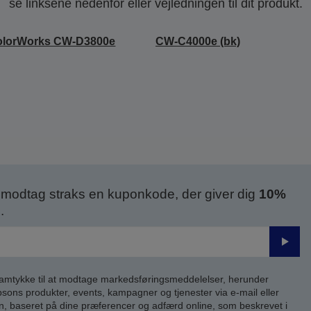
se linksene nedenfor eller vejledningen til dit produkt.
olorWorks CW-D3800e
CW-C4000e (bk)
modtag straks en kuponkode, der giver dig
10%
.
Send
samtykke til at modtage markedsføringsmeddelelser, herunder
ns produkter, events, kampagner og tjenester via e-mail eller
n, baseret på dine præferencer og adfærd online, som beskrevet i