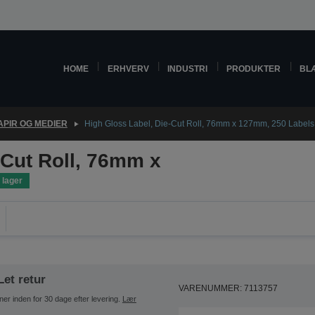
HOME
ERHVERV
INDUSTRI
PRODUKTER
BL
APIR OG MEDIER
High Gloss Label, Die-Cut Roll, 76mm x 127mm, 250 Labels
-Cut Roll, 76mm x
 lager
Let retur
VARENUMMER: 7113757
ner inden for 30 dage efter levering.
Lær