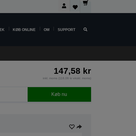
ÆK
KØB ONLINE
OM
SUPPORT
147,58 kr
inkl. moms (118,06 kr ekskl. moms)
Køb nu