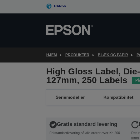
Skip
DANSK
to
main
content
HJEM
PRODUKTER
BLÆK OG PAPIR
P
High Gloss Label, Die
127mm, 250 Labels
På
Seriemodeller
Kompatibilitet
Gratis standard levering
Fri standardlevering på alle ordrer over Kr. 200
Retur
mere