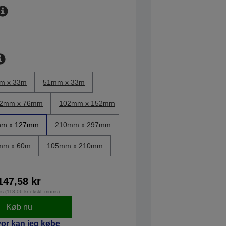
m x 33m
51mm x 33m
2mm x 76mm
102mm x 152mm
m x 127mm
210mm x 297mm
mm x 60m
105mm x 210mm
147,58 kr
ms (118,06 kr ekskl. moms)
Køb nu
or kan jeg købe