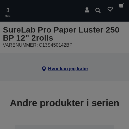
Skip
to
Søg
main
Menu
content
SureLab Pro Paper Luster 250
BP 12" 2rolls
VARENUMMER: C13S450142BP
Hvor kan jeg købe
Andre produkter i serien