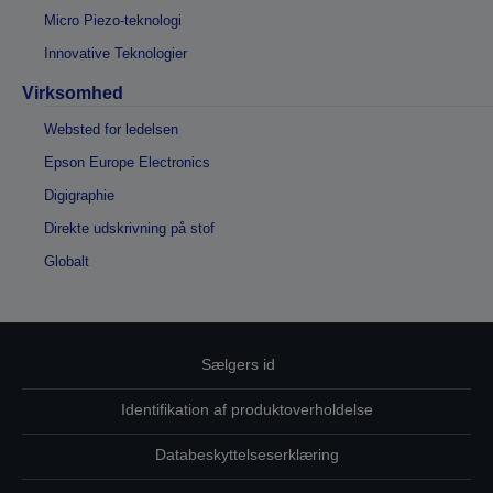
Micro Piezo-teknologi
Innovative Teknologier
Virksomhed
Websted for ledelsen
Epson Europe Electronics
Digigraphie
Direkte udskrivning på stof
Globalt
Sælgers id
Identifikation af produktoverholdelse
Databeskyttelseserklæring