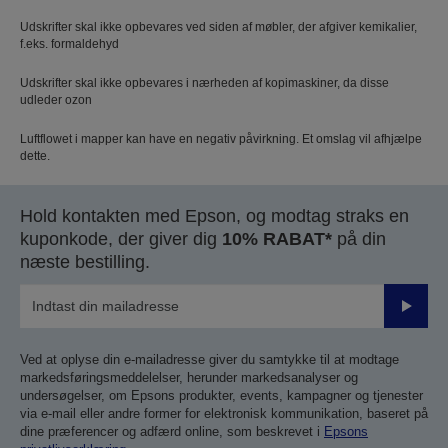
Udskrifter skal ikke opbevares ved siden af møbler, der afgiver kemikalier,
f.eks. formaldehyd
Udskrifter skal ikke opbevares i nærheden af kopimaskiner, da disse
udleder ozon
Luftflowet i mapper kan have en negativ påvirkning. Et omslag vil afhjælpe
dette.
Hold kontakten med Epson, og modtag straks en
kuponkode, der giver dig
10% RABAT*
på din
næste bestilling.
Send
Ved at oplyse din e-mailadresse giver du samtykke til at modtage
markedsføringsmeddelelser, herunder markedsanalyser og
undersøgelser, om Epsons produkter, events, kampagner og tjenester
via e-mail eller andre former for elektronisk kommunikation, baseret på
dine præferencer og adfærd online, som beskrevet i
Epsons