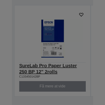
SureLab Pro Paper Luster
Sur
250 BP 12" 2rolls
250 
C13S450142BP
C13S4
Få mere at vide