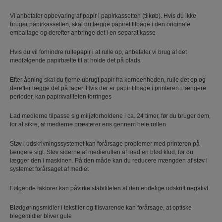
Vi anbefaler opbevaring af papir i papirkassetten (tilkøb). Hvis du ikke
bruger papirkassetten, skal du lægge papiret tilbage i den originale
emballage og derefter anbringe det i en separat kasse
Hvis du vil forhindre rullepapir i at rulle op, anbefaler vi brug af det
medfølgende papirbælte til at holde det på plads
Efter åbning skal du fjerne ubrugt papir fra kerneenheden, rulle det op og
derefter lægge det på lager. Hvis der er papir tilbage i printeren i længere
perioder, kan papirkvaliteten forringes
Lad medierne tilpasse sig miljøforholdene i ca. 24 timer, før du bruger dem,
for at sikre, at medierne præsterer ens gennem hele rullen
Støv i udskrivningssystemet kan forårsage problemer med printeren på
længere sigt. Støv siderne af medierullen af med en blød klud, før du
lægger den i maskinen. På den måde kan du reducere mængden af støv i
systemet forårsaget af mediet
Følgende faktorer kan påvirke stabiliteten af den endelige udskrift negativt:
Blødgøringsmidler i tekstiler og tilsvarende kan forårsage, at optiske
blegemidler bliver gule