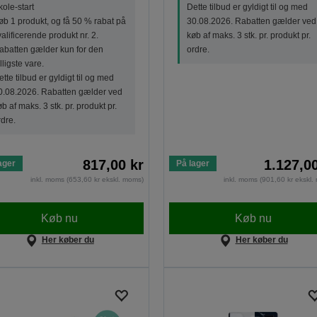
kole-start
Dette tilbud er gyldigt til og med
øb 1 produkt, og få 50 % rabat på
30.08.2026. Rabatten gælder ved
valificerende produkt nr. 2.
køb af maks. 3 stk. pr. produkt pr.
abatten gælder kun for den
ordre.
lligste vare.
tte tilbud er gyldigt til og med
0.08.2026. Rabatten gælder ved
b af maks. 3 stk. pr. produkt pr.
rdre.
817,00 kr
1.127,0
ager
På lager
inkl. moms (653,60 kr ekskl. moms)
inkl. moms (901,60 kr ekskl
Køb nu
Køb nu
Her køber du
Her køber du