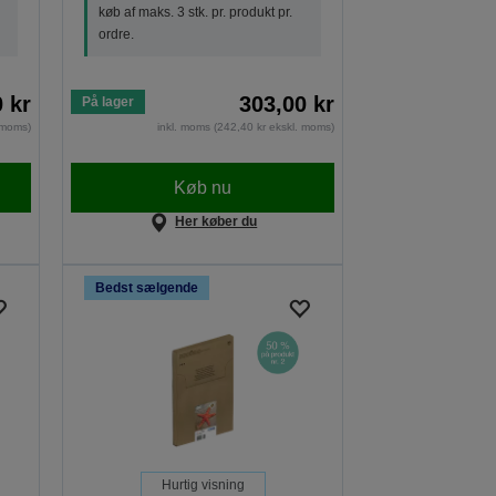
køb af maks. 3 stk. pr. produkt pr.
ordre.
 kr
303,00 kr
På lager
. moms)
inkl. moms (242,40 kr ekskl. moms)
Køb nu
Her køber du
Bedst sælgende
Hurtig visning