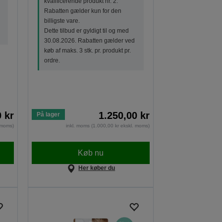
kvalificerende produkt nr. 2.
Rabatten gælder kun for den
billigste vare.
Dette tilbud er gyldigt til og med
30.08.2026. Rabatten gælder ved
køb af maks. 3 stk. pr. produkt pr.
ordre.
0 kr
1.250,00 kr
På lager
. moms)
inkl. moms (1.000,00 kr ekskl. moms)
Køb nu
Her køber du