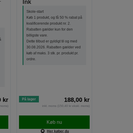
-
Ink
Skole-start
Køb 1 produkt, og få 50 % rabat på
kvalificerende produkt nr. 2.
Rabatten gælder kun for den
billigste vare.
å
Dette tilbud er gyldigt til og med
30.08.2026. Rabatten gælder ved
køb af maks. 3 stk. pr. produkt pr.
ordre.
 kr
188,00 kr
På lager
. moms)
inkl. moms (150,40 kr ekskl. moms)
Køb nu
Her køber du