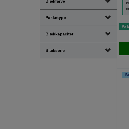
Blækfarve
kø
o
Pakketype
På l
Blækkapacitet
Blækserie
B