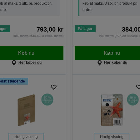
b af maks. 3 stk. pr. produkt pr.
køb af maks. 3 stk. pr. produkt pr.
rdre.
ordre.
793,00 kr
384,00
ager
På lager
inkl. moms (634,40 kr ekskl. moms)
inkl. moms (307,20 kr ekskl
Køb nu
Køb nu
Her køber du
Her køber du
edst sælgende
Hurtig visning
Hurtig visning