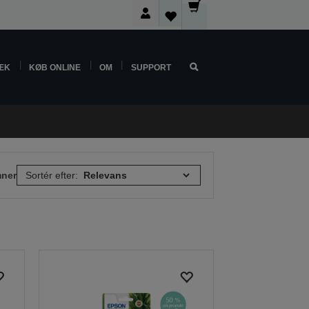
ÆK
KØB ONLINE
OM
SUPPORT
mner
Sortér efter: