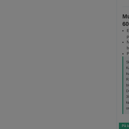
Mu
60
E
p
N
b
P
S
K
k
R
bi
De
3
kø
o
På l