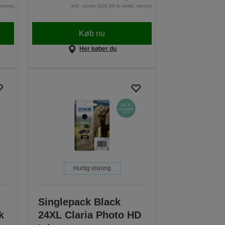
. moms)
inkl. moms (308,00 kr ekskl. moms)
Køb nu
Her køber du
Hurtig visning
Singlepack Black
k
24XL Claria Photo HD