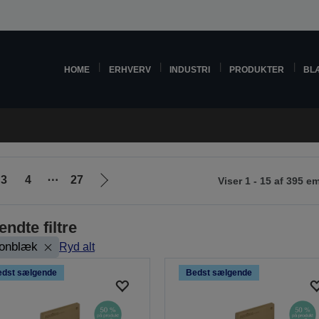
HOME
ERHVERV
INDUSTRI
PRODUKTER
BL
3
4
⋯
27
Viser 1 - 15 af 395 e
Gå
til
næste
ndte filtre
side
ronblæk
Ryd alt
edst sælgende
Bedst sælgende