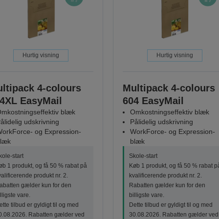
Hurtig visning
Hurtig visning
ltipack 4-colours
Multipack 4-colours
4XL EasyMail
604 EasyMail
mkostningseffektiv blæk
Omkostningseffektiv blæk
ålidelig udskrivning
Pålidelig udskrivning
orkForce- og Expression-
WorkForce- og Expression-
læk
blæk
kole-start
Skole-start
øb 1 produkt, og få 50 % rabat på
Køb 1 produkt, og få 50 % rabat p
valificerende produkt nr. 2.
kvalificerende produkt nr. 2.
abatten gælder kun for den
Rabatten gælder kun for den
lligste vare.
billigste vare.
tte tilbud er gyldigt til og med
Dette tilbud er gyldigt til og med
0.08.2026. Rabatten gælder ved
30.08.2026. Rabatten gælder ved