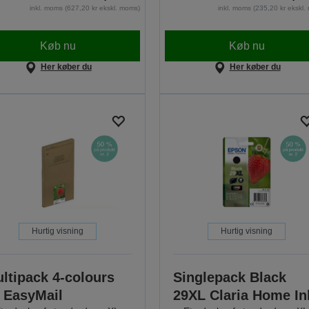
inkl. moms (627,20 kr ekskl. moms)
inkl. moms (235,20 kr ekskl
Køb nu
Køb nu
Her køber du
Her køber du
Hurtig visning
Hurtig visning
ltipack 4-colours
Singlepack Black
 EasyMail
29XL Claria Home In