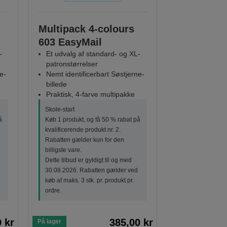
Multipack 4-colours
603 EasyMail
-
Et udvalg af standard- og XL-
patronstørrelser
e-
Nemt identificerbart Søstjerne-
billede
Praktisk, 4-farve multipakke
Skole-start
å
Køb 1 produkt, og få 50 % rabat på
kvalificerende produkt nr. 2.
Rabatten gælder kun for den
billigste vare.
Dette tilbud er gyldigt til og med
30.08.2026. Rabatten gælder ved
køb af maks. 3 stk. pr. produkt pr.
ordre.
 kr
385,00 kr
På lager