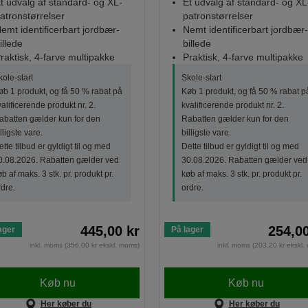
t udvalg af standard- og XL-
Et udvalg af standard- og XL
atronstørrelser
patronstørrelser
emt identificerbart jordbær-
Nemt identificerbart jordbær-
illede
billede
raktisk, 4-farve multipakke
Praktisk, 4-farve multipakke
kole-start
Skole-start
øb 1 produkt, og få 50 % rabat på
Køb 1 produkt, og få 50 % rabat p
valificerende produkt nr. 2.
kvalificerende produkt nr. 2.
abatten gælder kun for den
Rabatten gælder kun for den
lligste vare.
billigste vare.
tte tilbud er gyldigt til og med
Dette tilbud er gyldigt til og med
0.08.2026. Rabatten gælder ved
30.08.2026. Rabatten gælder ved
b af maks. 3 stk. pr. produkt pr.
køb af maks. 3 stk. pr. produkt pr.
rdre.
ordre.
445,00 kr
254,00
ager
På lager
inkl. moms (356,00 kr ekskl. moms)
inkl. moms (203,20 kr ekskl
Køb nu
Køb nu
Her køber du
Her køber du