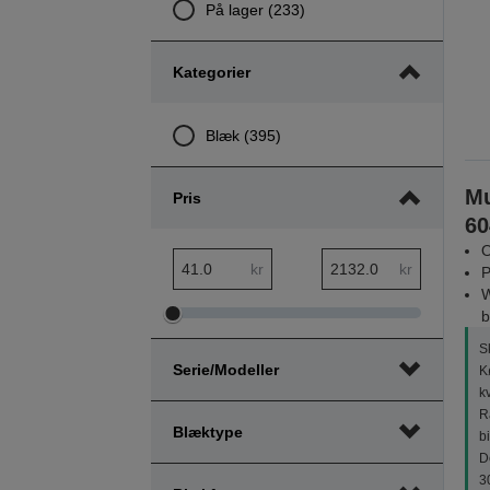
På lager (233)
Kategorier
Blæk (395)
Mu
Pris
60
O
pris min. interval
pris maks. interval
kr
kr
P
W
b
Juster
Juster
pris
pris
S
Serie/modeller
K
min.
maks.
k
interval
interval
R
Blæktype
bi
De
3