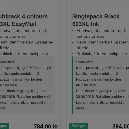
ltipack 4-colours
Singlepack Black
3XL EasyMail
603XL Ink
t udvalg af standard- og XL-
Et udvalg af standard- og XL
atronstørrelser
patronstørrelser
emt identificerbart Søstjerne-
Nemt identificerbart Søstjern
illede
billede
raktisk, 4-farve multipakke
Praktisk, 4-farve multipakke
kole-start
Skole-start
øb 1 produkt, og få 50 % rabat på
Køb 1 produkt, og få 50 % rabat p
valificerende produkt nr. 2.
kvalificerende produkt nr. 2.
abatten gælder kun for den
Rabatten gælder kun for den
lligste vare.
billigste vare.
tte tilbud er gyldigt til og med
Dette tilbud er gyldigt til og med
0.08.2026. Rabatten gælder ved
30.08.2026. Rabatten gælder ved
b af maks. 3 stk. pr. produkt pr.
køb af maks. 3 stk. pr. produkt pr.
rdre.
ordre.
784,00 kr
294,00
ager
På lager